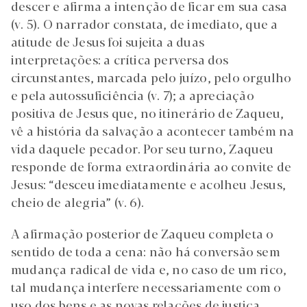
descer e afirma a intenção de ficar em sua casa
(v. 5). O narrador constata, de imediato, que a
atitude de Jesus foi sujeita a duas
interpretações: a crítica perversa dos
circunstantes, marcada pelo juízo, pelo orgulho
e pela autossuficiência (v. 7); a apreciação
positiva de Jesus que, no itinerário de Zaqueu,
vê a história da salvação a acontecer também na
vida daquele pecador. Por seu turno, Zaqueu
responde de forma extraordinária ao convite de
Jesus: “desceu imediatamente e acolheu Jesus,
cheio de alegria” (v. 6).
A afirmação posterior de Zaqueu completa o
sentido de toda a cena: não há conversão sem
mudança radical de vida e, no caso de um rico,
tal mudança interfere necessariamente com o
uso dos bens e as novas relações de justiça