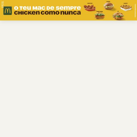
PUB.
Braga
Região
Desporto
Religião
Nacional
Internacional