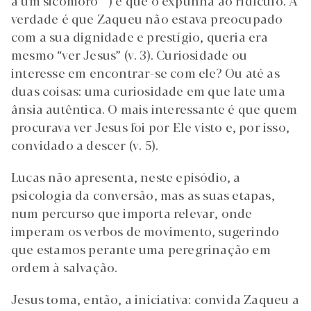
a um sicómoro
”) e que o expunha ao ridículo. A
verdade é que Zaqueu não estava preocupado
com a sua dignidade e prestígio, queria era
mesmo “ver Jesus” (v. 3). Curiosidade ou
interesse em encontrar-se com ele? Ou até as
duas coisas: uma curiosidade em que late uma
ânsia autêntica. O mais interessante é que quem
procurava ver Jesus foi por Ele visto e, por isso,
convidado a descer (v. 5).
Lucas não apresenta, neste episódio, a
psicologia da conversão, mas as suas etapas,
num percurso que importa relevar, onde
imperam os verbos de movimento, sugerindo
que estamos perante uma peregrinação em
ordem à salvação.
Jesus toma, então, a iniciativa: convida Zaqueu a