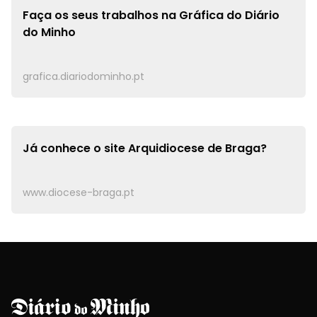
Faça os seus trabalhos na
Gráfica do Diário
do Minho
grafica.diariodominho.pt
Já conhece o site
Arquidiocese de Braga?
www.diocese-braga.pt