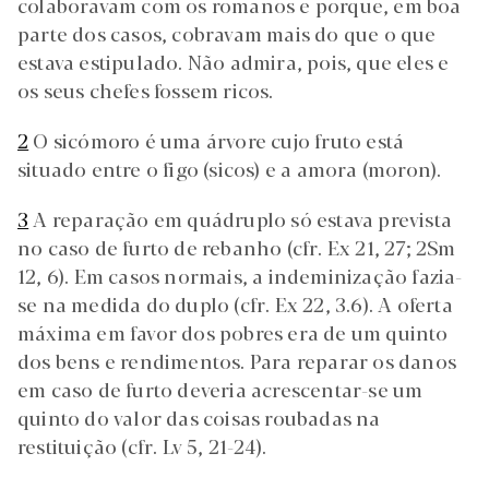
colaboravam com os romanos e porque, em boa
parte dos casos, cobravam mais do que o que
estava estipulado. Não admira, pois, que eles e
os seus chefes fossem ricos.
2
O sicómoro é uma árvore cujo fruto está
situado entre o figo (sicos) e a amora (moron).
3
A reparação em quádruplo só estava prevista
no caso de furto de rebanho (cfr. Ex 21, 27; 2Sm
12, 6). Em casos normais, a indeminização fazia-
se na medida do duplo (cfr. Ex 22, 3.6). A oferta
máxima em favor dos pobres era de um quinto
dos bens e rendimentos. Para reparar os danos
em caso de furto deveria acrescentar-se um
quinto do valor das coisas roubadas na
restituição (cfr. Lv 5, 21-24).