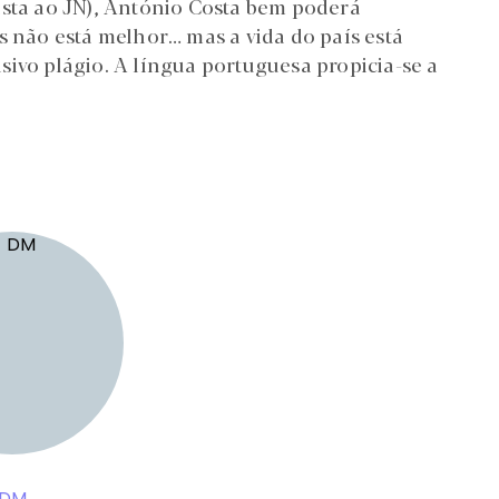
ista ao JN), António Costa bem poderá
s não está melhor… mas a vida do país está
sivo plágio. A língua portuguesa propicia-se a
DM