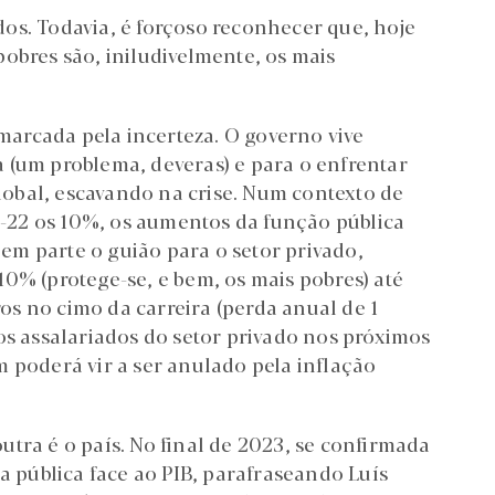
os. Todavia, é forçoso reconhecer que, hoje
obres são, iniludivelmente, os mais
 marcada pela incerteza. O governo vive
 (um problema, deveras) e para o enfrentar
obal, escavando na crise. Num contexto de
22 os 10%, os aumentos da função pública
m parte o guião para o setor privado,
0% (protege-se, e bem, os mais pobres) até
s no cimo da carreira (perda anual de 1
os assalariados do setor privado nos próximos
 poderá vir a ser anulado pela inflação
tra é o país. No final de 2023, se confirmada
da pública face ao PIB, parafraseando Luís