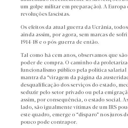
um golpe militar em preparação). A Europa
revoluções fascistas.
Os efeitos da atual guerra da Ucrânia, todo
ainda assim, por agora, sem marcas de sof
1914-18 e o pós-guerra de então.
Tal como há cem anos, observamos que são a
poder de compra. O caminho da proletariza
funcionalismo público pela política salari
mantra da “viragem da página da austeridad
desqualificação dos serviços do estado, me
seduzir pelo setor privado ou pela emigraç
assim, por consequência, o estado social. A
lado, são igualmente vítimas de um IRS pou
este quadro, emerge o “disparo” nos juros d
pouco pode contrapor.