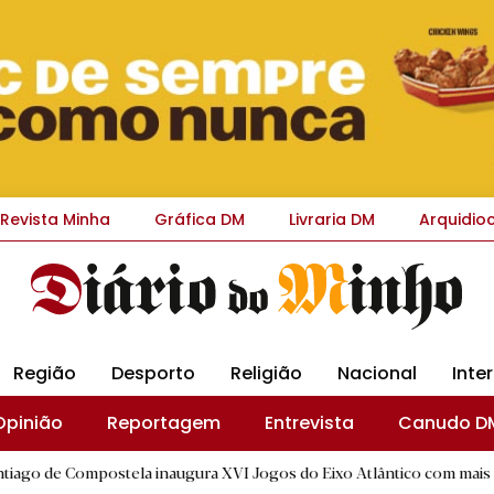
Revista Minha
Gráfica DM
Livraria DM
Arquidio
Região
Desporto
Religião
Nacional
Inte
Opinião
Reportagem
Entrevista
Canudo D
mpostela inaugura XVI Jogos do Eixo Atlântico com mais de dois mil a