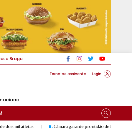
cese Braga
Torne-se assinante
Login
rnacional
M
tletas
|
Câmara garante prontidão de Braga no resgate anim
B.