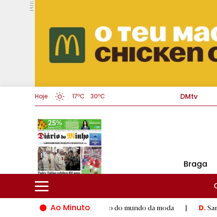
PUB.
DMtv
Hoje
17ºC
30ºC
Braga
Ao Minuto
co ao talento e à inovação do mundo da moda
|
Santiago de Co
D.