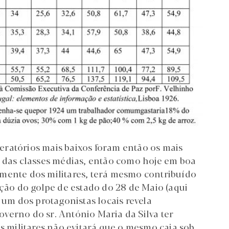
ratórios mais baixos foram então os mais
o das classes médias, então como hoje em boa
mente dos militares, terá mesmo contribuído
pção do golpe de estado do 28 de Maio (aqui
 um dos protagonistas locais revela
verno do sr. António Maria da Silva ter
militares não evitará que o mesmo caia sob