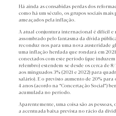
Há ainda as consabidas perdas dos reformad
como há um século, os grupos sociais mais p
ameaçados pela inflação.
A atual conjuntura internacional é difícil e
assombrado pelo fantasma da dívida pública
reconduz-nos para uma nova austeridade gl
uma inflação herdada que rondará em 2021-
conectados com este período (que induzem e
relembro) estendem-se desde os cerca de 8/1
aos minguados 3% (2021 e 2022) para quadro
salário). E o previsto aumento de 20% para 
4 anos (acordo na “Concertação Social”) bem
acumulada no período.
Aparentemente, uma coisa são as pessoas, ou
a acentuada baixa prevista no rácio da dívi