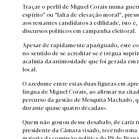
Traçar o perfil de Miguel Corais numa guer
espírito” ou “falta de elevação moral”, pres
aos restantes candidatos à edilidade, isto é
discursos políticos em campanha eleitoral.
Apesar de rapidamente apaziguado, este c
no sentido de se acreditar se é trégua supr
acalmia da animosidade que foi gerada em t
local.
O azedume entre estas duas figuras em apreç
língua de Miguel Corais, ao afirmar na citad
percurso da gestão de Mesquita Machado, qu
durante quase quatro décadas».
Quem não gostou desse desabafo, de cariz rea
presidente da Câmara visado, tecendo uma
maioria da comissão política do PS de Braga