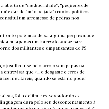
ra aberta de “mediocridade”, “pequenez de
supõe dar de “mão beijada” trunfos políticos
, constitui um arremesso de pedras nos
onfronto polémico deixa alguma perplexidade
imida ou apenas um intervalo audaz para
orno dos militantes e simpatizantes do PS
o justificou-se pelo arrojo sem papas na
a entrevista que «… o desgaste e erros de
ase inevitáveis, quando se está no poder
lista, foi o delfim e ex-vereador do ex-
 linguagem dura pelo seu descontentamento à
, por ter optado por uma “cara rejuvenescida”,