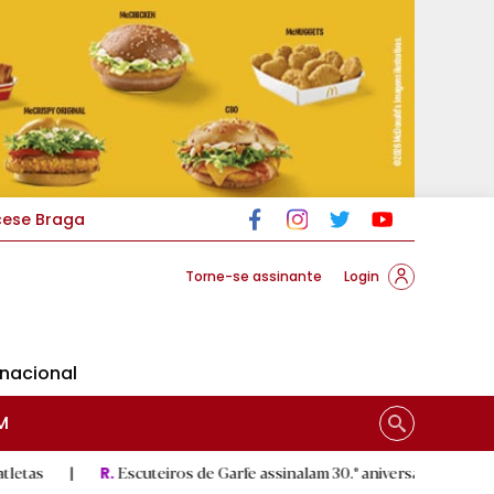
cese Braga
Torne-se assinante
Login
rnacional
M
Escuteiros de Garfe assinalam 30.º aniversário em setembro
|
R.