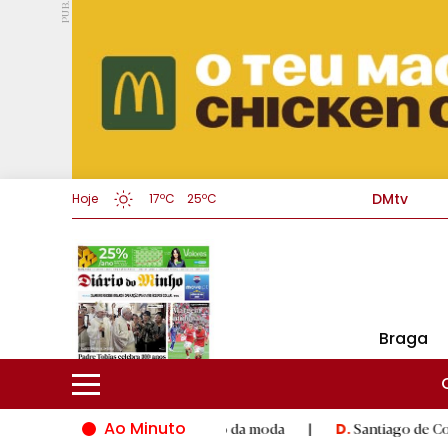
PUB.
DMtv
Hoje
17ºC
25ºC
Braga
Ao Minuto
to e à inovação do mundo da moda
|
Santiago de Compostela in
D.