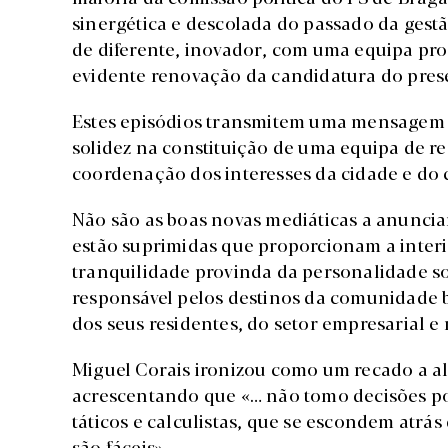
sinergética e descolada do passado da gest
de diferente, inovador, com uma equipa pro
evidente renovação da candidatura do prese
Estes episódios transmitem uma mensagem d
solidez na constituição de uma equipa de r
coordenação dos interesses da cidade e do
Não são as boas novas mediáticas a anuncia
estão suprimidas que proporcionam a interi
tranquilidade provinda da personalidade so
responsável pelos destinos da comunidade 
dos seus residentes, do setor empresarial e 
Miguel Corais ironizou como um recado a a
acrescentando que «… não tomo decisões po
táticos e calculistas, que se escondem atrás
são fáceis».