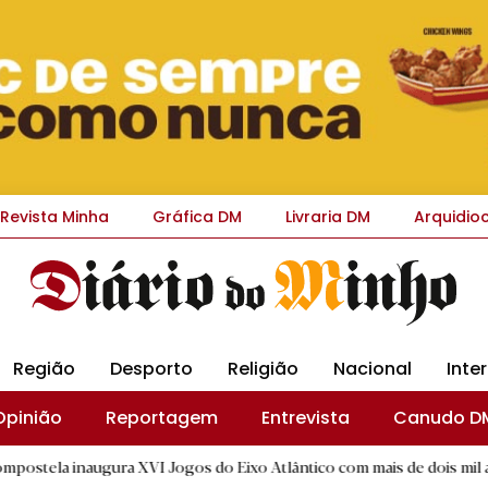
Revista Minha
Gráfica DM
Livraria DM
Arquidio
Região
Desporto
Religião
Nacional
Inte
Opinião
Reportagem
Entrevista
Canudo D
augura XVI Jogos do Eixo Atlântico com mais de dois mil atletas
|