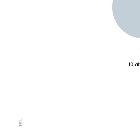
10 ab
PUB.