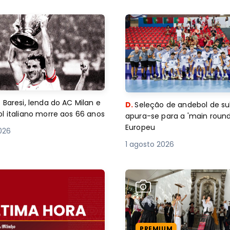
 Baresi, lenda do AC Milan e
D.
Seleção de andebol de su
l italiano morre aos 66 anos
apura-se para a 'main round
Europeu
2026
1 agosto 2026
PREMIUM