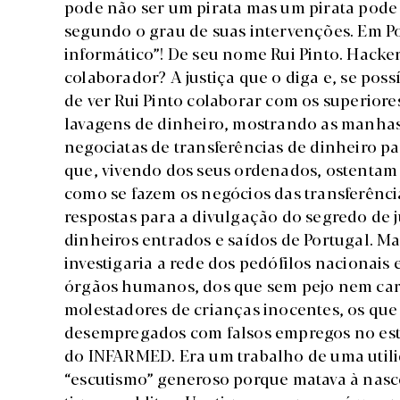
pode não ser um pirata mas um pirata pode 
segundo o grau de suas intervenções. Em P
informático”! De seu nome Rui Pinto. Hacker
colaborador? A justiça que o diga e, se poss
de ver Rui Pinto colaborar com os superiore
lavagens de dinheiro, mostrando as manhas
negociatas de transferências de dinheiro pa
que, vivendo dos seus ordenados, ostentam 
como se fazem os negócios das transferência
respostas para a divulgação do segredo de ju
dinheiros entrados e saídos de Portugal. Mas
investigaria a rede dos pedófilos nacionais 
órgãos humanos, dos que sem pejo nem cari
molestadores de crianças inocentes, os qu
desempregados com falsos empregos no est
do INFARMED. Era um trabalho de uma utili
“escutismo” generoso porque matava à nasce