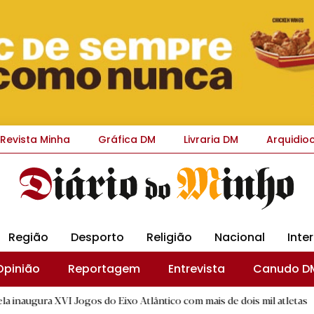
Revista Minha
Gráfica DM
Livraria DM
Arquidio
Região
Desporto
Religião
Nacional
Inte
Opinião
Reportagem
Entrevista
Canudo D
VI Jogos do Eixo Atlântico com mais de dois mil atletas
|
Int
B.