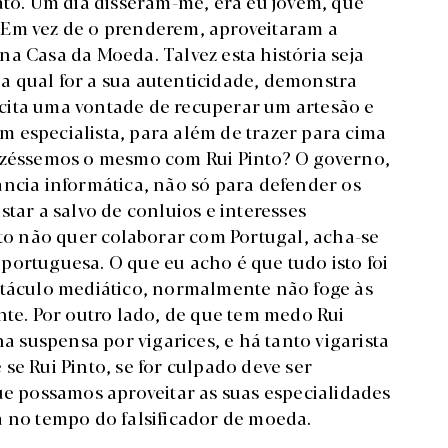
ato. Um dia disseram-me, era eu jovem, que
 Em vez de o prenderem, aproveitaram a
a Casa da Moeda. Talvez esta história seja
eja qual for a sua autenticidade, demonstra
cita uma vontade de recuperar um artesão e
 especialista, para além de trazer para cima
fizéssemos o mesmo com Rui Pinto? O governo,
ância informática, não só para defender os
tar a salvo de conluios e interesses
nto não quer colaborar com Portugal, acha-se
portuguesa. O que eu acho é que tudo isto foi
etáculo mediático, normalmente não foge às
nte. Por outro lado, de que tem medo Rui
na suspensa por vigarices, e há tanto vigarista
se Rui Pinto, se for culpado deve ser
 possamos aproveitar as suas especialidades
a no tempo do falsificador de moeda.