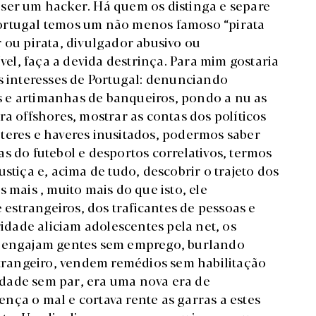
ser um hacker. Há quem os distinga e separe
ortugal temos um não menos famoso “pirata
 ou pirata, divulgador abusivo ou
ível, faça a devida destrinça. Para mim gostaria
s interesses de Portugal: denunciando
 e artimanhas de banqueiros, pondo a nu as
ra offshores, mostrar as contas dos políticos
teres e haveres inusitados, podermos saber
s do futebol e desportos correlativos, termos
stiça e, acima de tudo, descobrir o trajeto dos
 mais , muito mais do que isto, ele
e estrangeiros, dos traficantes de pessoas e
dade aliciam adolescentes pela net, os
e engajam gentes sem emprego, burlando
rangeiro, vendem remédios sem habilitação
dade sem par, era uma nova era de
nça o mal e cortava rente as garras a estes