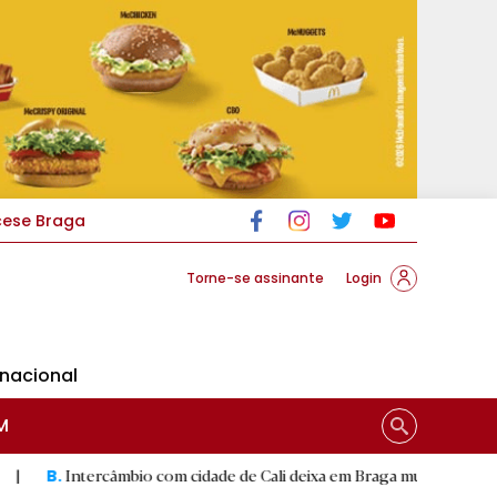
cese Braga
Torne-se assinante
Login
rnacional
M
ercâmbio com cidade de Cali deixa em Braga mural artístico
|
D.