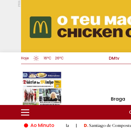
PUB.
DMtv
Hoje
16ºC
26ºC
Braga
Ao Minuto
novação do mundo da moda
|
Santiago de Compostela inaugura X
D.