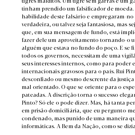
tigres malditos. Um tigre sem garras é um g
tinham prendido um falsificador de moeda.
habilidade deste falsário e empregaram-no n
verdadeira, ou talvez seja fantasiosa, mas s
que, em sua mensagem de fundo, está implí
fazer dele um aproveitamento tornando-o um
alguém que estava no fundo do poço. E se 
todos os governos, necessitam de uma vigil
seus interesses internos, como para poder es
internacionais gravosos para o país. Rui Pi
desconfiado ou mesmo descrente da justiça 
mal orientado. O que se oriente para o esp
pateadas. A discrição torna o sucesso elega
Pinto? Só ele o pode dizer. Mas, há tanta pe
em prisão domiciliária, que eu pergunto-me 
condenado, mas punido de uma maneira que
informáticas. A Bem da Nação, como se dizi