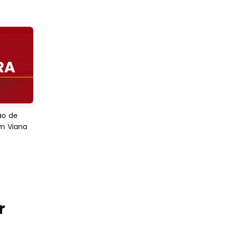
ão de
em Viana
r