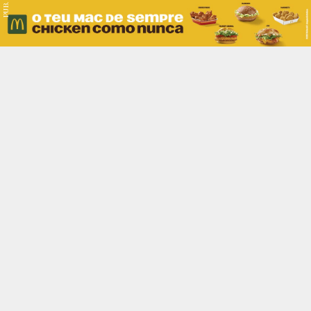
PUB.
Braga
Região
Desporto
Religião
Nacional
Internacional