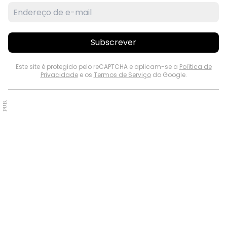
Subscrever
Este site é protegido pelo reCAPTCHA e aplicam-se a
Política de
Privacidade
e os
Termos de Serviço
do Google.
PUB.