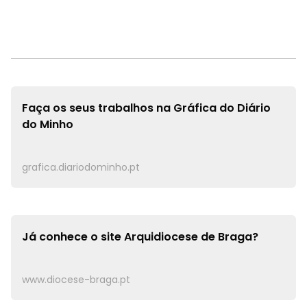
Faça os seus trabalhos na
Gráfica do Diário
do Minho
grafica.diariodominho.pt
Já conhece o site
Arquidiocese de Braga?
www.diocese-braga.pt