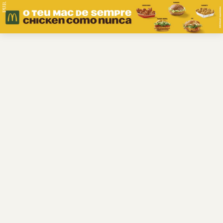
PUB.
Braga
Região
Desporto
Religião
Nacional
Internacional