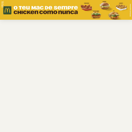
PUB.
Braga
Região
Desporto
Religião
Nacional
Internacional