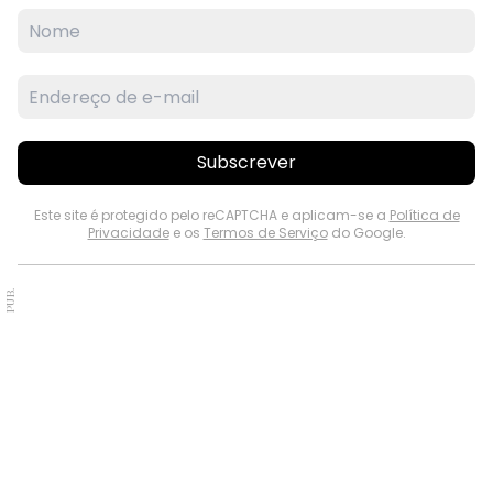
Subscrever
Este site é protegido pelo reCAPTCHA e aplicam-se a
Política de
Privacidade
e os
Termos de Serviço
do Google.
PUB.