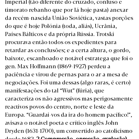
Imperial (tão diferente do cruzado, confuso e
timorato rebanho que por lá hoje pasta) anexar
da recém-nascida União Soviética, vastas porções
do que é hoje Polónia (toda, aliás), Ucrânia,
Países Bálticos e da própria Rússia. Trotski
procurava então todos os expedientes para
retardar as conclusões; e a certa altura, o gordo,
baixote, escanhoado e notável estratega que foi o
gen. Max Hoffmann (1869-1927) perdeu a
paciência e virou de pernas para o ar a mesa de
negociações. Foi uma dessas (algo raras, é certo)
manifestações do tal “Wut” (fúria), que
caracteriza os não agressivos mas perigosamente
reactivos povos do centro, norte e leste da
Europa. “Guardai-vos da ira do homem pacífico!”,
avisava o notável poeta e crítico inglês John
Dryden (1631-1700), um convertido ao catolicismo
desde 1682.
2.
Compressão, opressão, explosão).