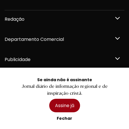
Redação
Departamento Comercial
Publicidade
Se ainda não é assinante
Jornal diário de informação regional e de
Privacidade e Cookies
inspiração cristã.
Termos e Condições
Declaração de compromisso FSC®
Política de Confidencialidade
Assine já
Editar Cookies
for tomorrow by
LKCOM
2026 Diário do Minho, Lda. © Todos os direitos reservados
Fechar