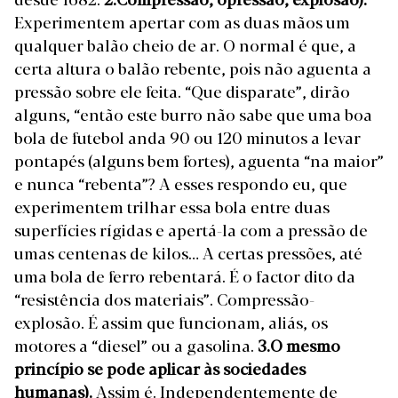
Experimentem apertar com as duas mãos um
qualquer balão cheio de ar. O normal é que, a
certa altura o balão rebente, pois não aguenta a
pressão sobre ele feita. “Que disparate”, dirão
alguns, “então este burro não sabe que uma boa
bola de futebol anda 90 ou 120 minutos a levar
pontapés (alguns bem fortes), aguenta “na maior”
e nunca “rebenta”? A esses respondo eu, que
experimentem trilhar essa bola entre duas
superfícies rígidas e apertá-la com a pressão de
umas centenas de kilos… A certas pressões, até
uma bola de ferro rebentará. É o factor dito da
“resistência dos materiais”. Compressão-
explosão. É assim que funcionam, aliás, os
motores a “diesel” ou a gasolina.
3.
O mesmo
princípio se pode aplicar às sociedades
humanas).
Assim é. Independentemente de