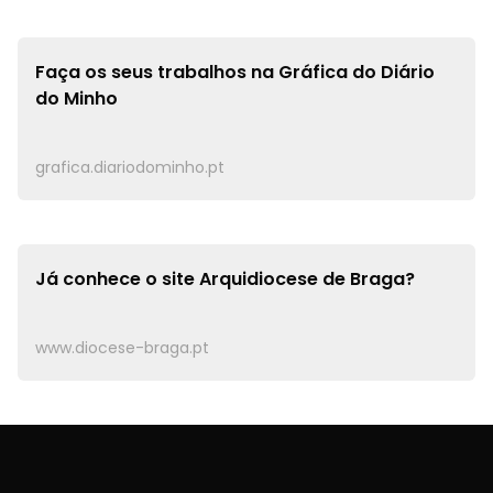
Faça os seus trabalhos na
Gráfica do Diário
do Minho
grafica.diariodominho.pt
Já conhece o site
Arquidiocese de Braga?
www.diocese-braga.pt