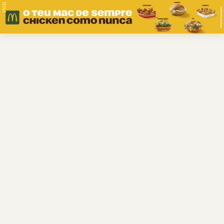
PUB.
Braga
Região
Desporto
Religião
Nacional
Internacional