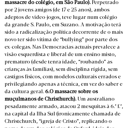
massacre do colégio, em São Paulo).
Perpetrado
por 2 jovens amigos (de 17 e 25 anos), ambos
adeptos de video-jogos, teve lugar num colégio
da grande S. Paulo, em Suzano. A motivação terá
sido a radicalização política decorrente de o mais
novo ter sido vítima de “bullying” por parte dos
ex-colegas. Nas Democracias actuais prevalece a
visão esquerdista e liberal de um ensino misto,
prematuro (desde tenra idade, “roubando” as
crianças às famílias), sem disciplina rígida, sem
castigos físicos, com modelos culturais errados e
privilegiando apenas a técnica, em vez do saber e
da cultura geral.
6.
O massacre sobre os
muçulmanos de Christhurch).
Um australiano
pesadamente armado, atacou 2 mesquitas à 6.ª f.ª,
na capital da Ilha Sul (ironicamente chamada de
Christchurch, “igreja de Cristo”, replicando o