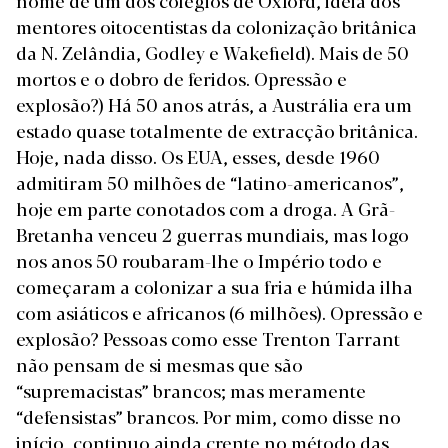
nome de um dos colégios de Oxford, ideia dos
mentores oitocentistas da colonização britânica
da N. Zelândia, Godley e Wakefield). Mais de 50
mortos e o dobro de feridos. Opressão e
explosão?) Há 50 anos atrás, a Austrália era um
estado quase totalmente de extracção britânica.
Hoje, nada disso. Os EUA, esses, desde 1960
admitiram 50 milhões de “latino-americanos”,
hoje em parte conotados com a droga. A Grã-
Bretanha venceu 2 guerras mundiais, mas logo
nos anos 50 roubaram-lhe o Império todo e
começaram a colonizar a sua fria e húmida ilha
com asiáticos e africanos (6 milhões). Opressão e
explosão? Pessoas como esse Trenton Tarrant
não pensam de si mesmas que são
“supremacistas” brancos; mas meramente
“defensistas” brancos. Por mim, como disse no
início, continuo ainda crente no método das