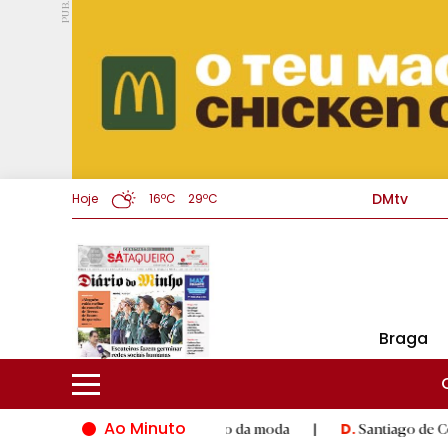
PUB.
DMtv
Hoje
16ºC
29ºC
Braga
Ao Minuto
nto e à inovação do mundo da moda
|
Santiago de Compostela i
D.