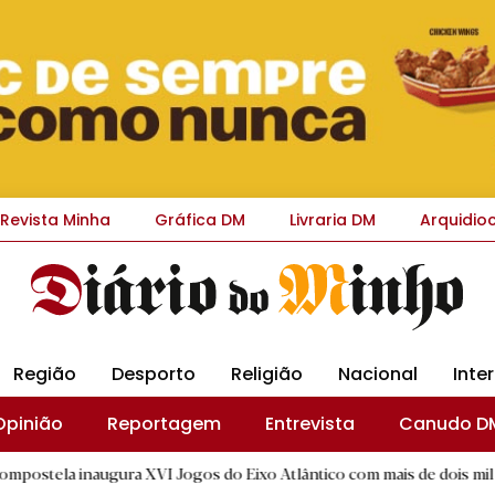
Revista Minha
Gráfica DM
Livraria DM
Arquidio
Região
Desporto
Religião
Nacional
Inte
Opinião
Reportagem
Entrevista
Canudo D
naugura XVI Jogos do Eixo Atlântico com mais de dois mil atletas
|