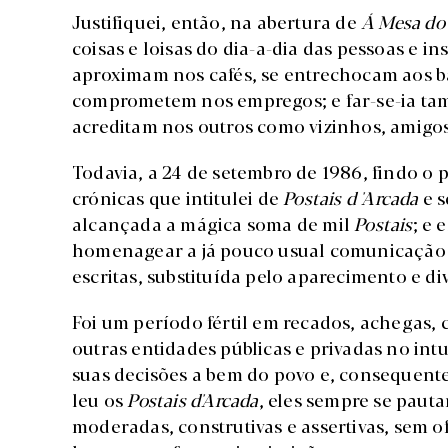
Justifiquei, então, na abertura de
Á Mesa do
coisas e loisas do dia-a-dia das pessoas e in
aproximam nos cafés, se entrechocam aos bal
comprometem nos empregos; e far-se-ia ta
acreditam nos outros como vizinhos, amigos
Todavia, a 24 de setembro de 1986, findo o p
crónicas que intitulei de
Postais d 'Arcada
e 
alcançada a mágica soma de mil
Postais
; e 
homenagear a já pouco usual comunicação a
escritas, substituída pelo aparecimento e d
Foi um período fértil em recados, achegas, c
outras entidades públicas e privadas no int
suas decisões a bem do povo e, consequent
leu os
Postais d'Arcada
, eles sempre se pauta
moderadas, construtivas e assertivas, sem 