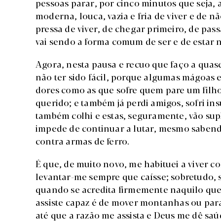
pessoas parar, por cinco minutos que seja, a
moderna, louca, vazia e fria de viver e de
pressa de viver, de chegar primeiro, de pas
vai sendo a forma comum de ser e de estar n
Agora, nesta pausa e recuo que faço a quas
não ter sido fácil, porque algumas mágoas 
dores como as que sofre quem pare um filho
querido; e também já perdi amigos, sofri in
também colhi e estas, seguramente, vão sup
impede de continuar a lutar, mesmo sabend
contra armas de ferro.
É que, de muito novo, me habituei a viver c
levantar-me sempre que caísse; sobretudo, 
quando se acredita firmemente naquilo que s
assiste capaz é de mover montanhas ou para
até que a razão me assista e Deus me dê saú