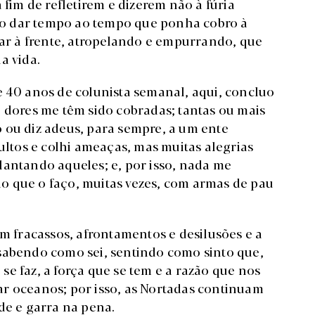
 fim de refletirem e dizerem não à fúria
 não dar tempo ao tempo que ponha cobro à
sar à frente, atropelando e empurrando, que
a vida.
e 40 anos de colunista semanal, aqui, concluo
e dores me têm sido cobradas; tantas ou mais
 ou diz adeus, para sempre, a um ente
sultos e colhi ameaças, mas muitas alegrias
lantando aqueles; e, por isso, nada me
o que o faço, muitas vezes, com armas de pau
om fracassos, afrontamentos e desilusões e a
sabendo como sei, sentindo como sinto que,
e faz, a força que se tem e a razão que nos
r oceanos; por isso, as Nortadas continuam
de e garra na pena.