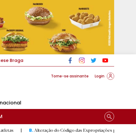
cese Braga
Torne-se assinante
Login
rnacional
M
Alteração do Código das Expropriações pode ajudar construçã
B.