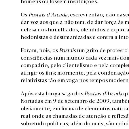
homens ou fossem instituições.
Os
Postais d 'Arcada
, escrevi então, não nas
dar voz aos que a não tem, de dar força às m
defesa dos humilhados, ofendidos e explor
hedonistas e desumanizadas e contra a intol
Foram, pois, os
Postais
um grito de protesto 
consciências num mundo cada vez mais domi
compadrio, pelo clientelismo e pela comple
atingir os fins; mormente, pela condenação d
relativistas tão em voga nos tempos modern
Após esta longa saga dos
Postais d'Arcada
qu
Nortadas em 9 de setembro de 2009, também
obviamente, em forma de elementos naturais
real onde as chamadas de atenção e reflexã
sobretudo políticas; além do mais, são cróni