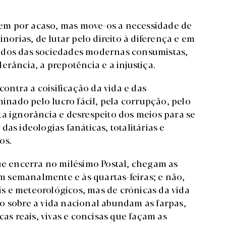
cem por acaso, mas move-os a necessidade de
inorias, de lutar pelo direito à diferença e em
ados das sociedades modernas consumistas,
erância, a prepotência e a injustiça.
contra a coisificação da vida e das
nado pelo lucro fácil, pela corrupção, pelo
ta ignorância e desrespeito dos meios para se
as ideologias fanáticas, totalitárias e
os.
e encerra no milésimo Postal, chegam as
 semanalmente e às quartas-feiras; e não,
 e meteorológicos, mas de crónicas da vida
o sobre a vida nacional abundam as farpas,
cas reais, vivas e concisas que façam as