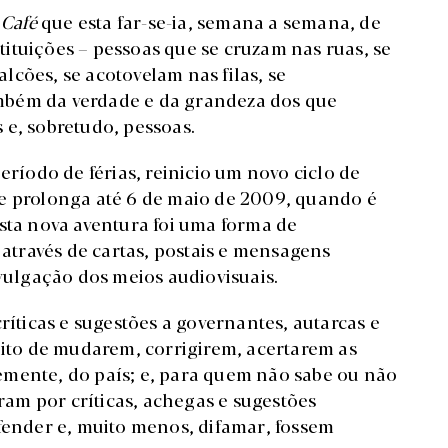
 Café
que esta far-se-ia, semana a semana, de
stituições – pessoas que se cruzam nas ruas, se
cões, se acotovelam nas filas, se
mbém da verdade e da grandeza dos que
 e, sobretudo, pessoas.
eríodo de férias, reinicio um novo ciclo de
se prolonga até 6 de maio de 2009, quando é
esta nova aventura foi uma forma de
través de cartas, postais e mensagens
ivulgação dos meios audiovisuais.
ríticas e sugestões a governantes, autarcas e
uito de mudarem, corrigirem, acertarem as
emente, do país; e, para quem não sabe ou não
ram por críticas, achegas e sugestões
ofender e, muito menos, difamar, fossem