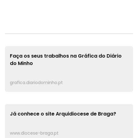
Faça os seus trabalhos na
Gráfica do Diário
do Minho
grafica.diariodominho.pt
Já conhece o site
Arquidiocese de Braga?
www.diocese-braga.pt