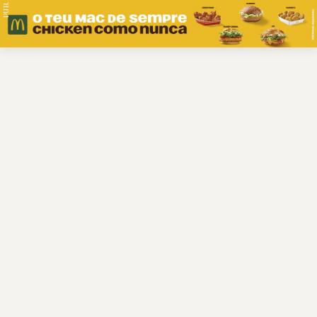
PUB.
Braga
Região
Desporto
Religião
Nacional
Internacional