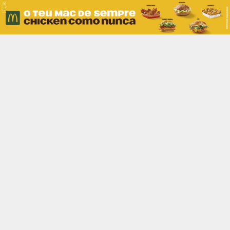
PUB.
Braga
Região
Desporto
Religião
Nacional
Internacional