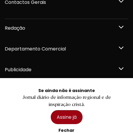
Contactos Gerais
Redação
Departamento Comercial
Publicidade
Se ainda não é assinante
Jornal diário de informação regional e de
Privacidade e Cookies
inspiração cristã.
Termos e Condições
Declaração de compromisso FSC®
Política de Confidencialidade
Assine já
Editar Cookies
for tomorrow by
LKCOM
2026 Diário do Minho, Lda. © Todos os direitos reservados
Fechar