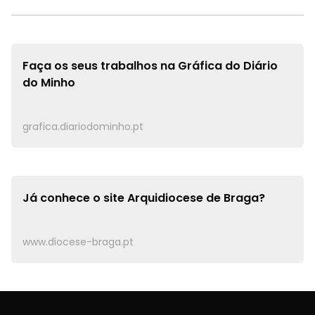
Faça os seus trabalhos na
Gráfica do Diário
do Minho
grafica.diariodominho.pt
Já conhece o site
Arquidiocese de Braga?
www.diocese-braga.pt