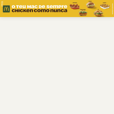
PUB.
Braga
Região
Desporto
Religião
Nacional
Internacional