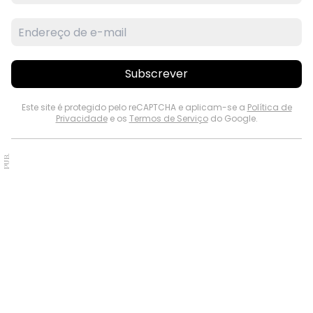
Subscrever
Este site é protegido pelo reCAPTCHA e aplicam-se a
Política de
Privacidade
e os
Termos de Serviço
do Google.
PUB.