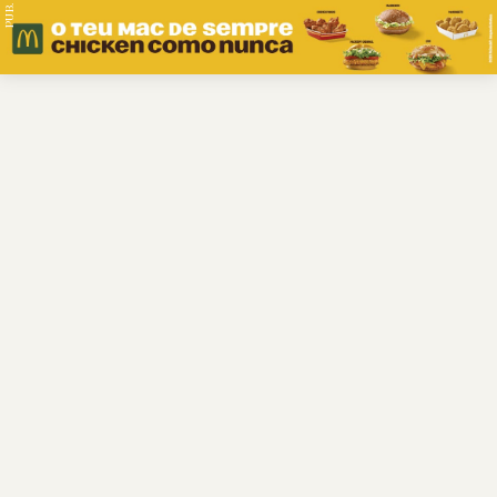
PUB.
Braga
Região
Desporto
Religião
Nacional
Internacional