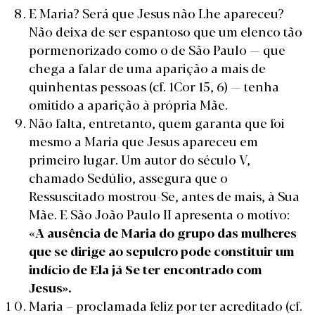
E Maria? Será que Jesus não Lhe apareceu?
Não deixa de ser espantoso que um elenco tão
pormenorizado como o de São Paulo — que
chega a falar de uma aparição a mais de
quinhentas pessoas (cf. 1Cor 15, 6) — tenha
omitido a aparição à própria Mãe.
Não falta, entretanto, quem garanta que foi
mesmo a Maria que Jesus apareceu em
primeiro lugar. Um autor do século V,
chamado Sedúlio, assegura que o
Ressuscitado mostrou-Se, antes de mais, à Sua
Mãe. E São João Paulo II apresenta o motivo:
«
A aus
ê
ncia de Maria do grupo das mulheres
que se dirige ao sepulcro pode constituir um
ind
í
cio de Ela j
á
Se ter encontrado com
Jesus
»
.
Maria – proclamada feliz por ter acreditado (cf.