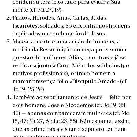
condenou terá feito tudo para evitar a Sua
morte (cf. Mt 27, 19).
Pilatos, Herodes, Anás, Caifás, Judas
Iscariotes, soldados. Só encontramos homens
implicados na condenação de Jesus.
Mas se a morte é uma acção de homens, a
notícia da Ressurreição começa por ser uma
questão de mulheres. Aliás, o contraste já se
verificara junto à Cruz. Além dos soldados (por
motivos profissionais), o único homem a
marcar presença foi o «Discípulo Amado» (cf.
Jo 19, 25-26).
Também ao sepultamento de Jesus — feito por
dois homens: José e Nicodemos (cf. Jo 19, 38-
42) — apenas compareceram mulheres (cf. Mc
15, 47; Mt 27, 61; Lc 23, 55). Não espanta, assim,
que as primeiras a visitar o sepulcro tenham
sido igualmente as mulheres.