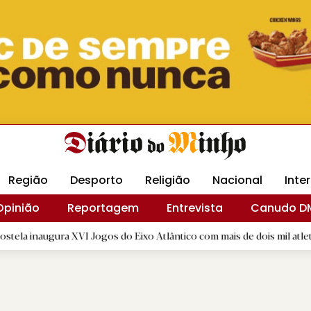
Revista Minha
Gráfica DM
Livraria DM
Arquidio
Região
Desporto
Religião
Nacional
Inte
Opinião
Reportagem
Entrevista
Canudo D
ura XVI Jogos do Eixo Atlântico com mais de dois mil atletas
|