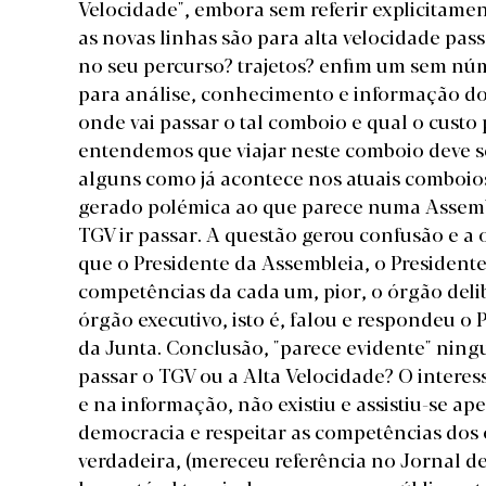
Velocidade", embora sem referir explicitam
as novas linhas são para alta velocidade pas
no seu percurso? trajetos? enfim um sem nú
para análise, conhecimento e informação do
onde vai passar o tal comboio e qual o custo
entendemos que viajar neste comboio deve s
alguns como já acontece nos atuais comboios 
gerado polémica ao que parece numa Assembl
TGV ir passar. A questão gerou confusão e a
que o Presidente da Assembleia, o President
competências da cada um, pior, o órgão delib
órgão executivo, isto é, falou e respondeu o
da Junta.
Conclusão, "parece evidente" ning
passar o TGV ou a Alta Velocidade? O interes
e na informação, não existiu e assistiu-se 
democracia e respeitar as competências dos ó
verdadeira, (mereceu referência no Jornal de