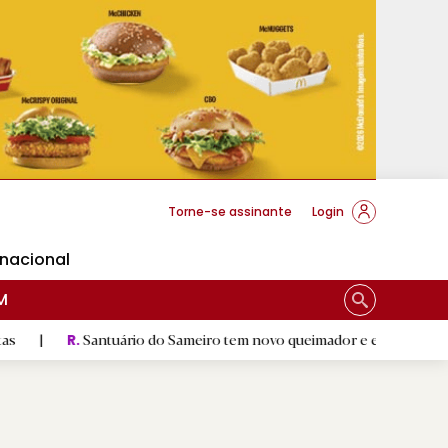
cese Braga
Torne-se assinante
Login
rnacional
M
Santuário do Sameiro tem novo queimador e escultura de Nossa Se
R.