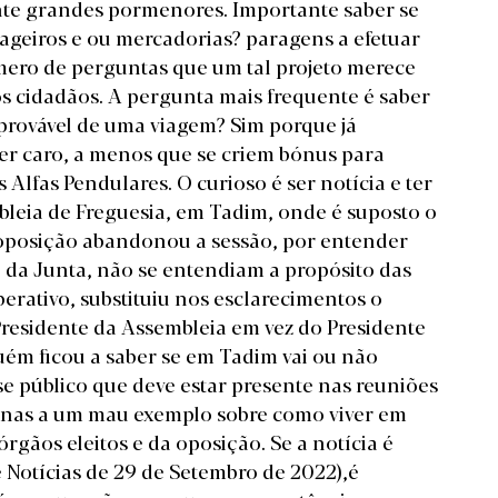
ente grandes pormenores.
Importante saber se
sageiros e ou mercadorias? paragens a efetuar
mero de perguntas que um tal projeto merece
s cidadãos.
A pergunta mais frequente é saber
 provável de uma viagem? Sim porque já
er caro, a menos que se criem bónus para
Alfas Pendulares. O curioso é ser notícia e ter
eia de Freguesia, em Tadim, onde é suposto o
 oposição abandonou a sessão, por entender
e da Junta, não se entendiam a propósito das
erativo, substituiu nos esclarecimentos o
 Presidente da Assembleia em vez do Presidente
uém ficou a saber se em Tadim vai ou não
se público que deve estar presente nas reuniões
apenas a um mau exemplo sobre como viver em
rgãos eleitos e da oposição. Se a notícia é
 Notícias de 29 de Setembro de 2022),é