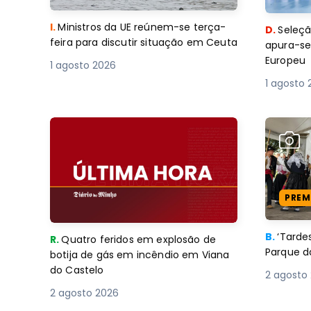
I.
Ministros da UE reúnem-se terça-
D.
Seleçã
feira para discutir situação em Ceuta
apura-se
Europeu
1 agosto 2026
1 agosto 
PREM
B.
‘Tard
R.
Quatro feridos em explosão de
Parque d
botija de gás em incêndio em Viana
do Castelo
2 agosto
2 agosto 2026