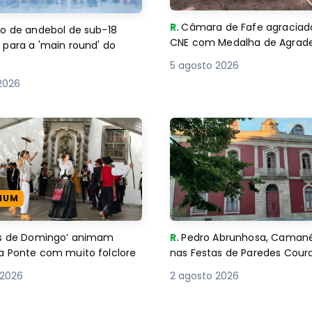
R.
Câmara de Fafe agraciad
o de andebol de sub-18
CNE com Medalha de Agra
 para a 'main round' do
5 agosto 2026
2026
IUM
es de Domingo’ animam
R.
Pedro Abrunhosa, Camané 
a Ponte com muito folclore
nas Festas de Paredes Cour
 2026
2 agosto 2026