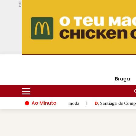
PUB.
DMtv
Hoje
18ºC
27ºC
Braga
Ao Minuto
e à inovação do mundo da moda
|
Santiago de Compostela inaug
D.