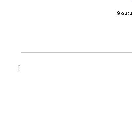
9 out
PUB.