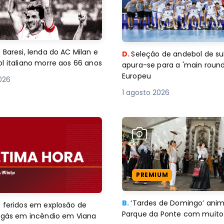
 Baresi, lenda do AC Milan e
D.
Seleção de andebol de su
l italiano morre aos 66 anos
apura-se para a 'main round
Europeu
2026
1 agosto 2026
PREMIUM
B.
‘Tardes de Domingo’ an
 feridos em explosão de
Parque da Ponte com muito 
e gás em incêndio em Viana