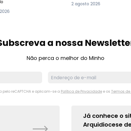
lo
2 agosto 2026
 2026
Subscreva a nossa Newslette
Não perca o melhor do Minho
ido pelo reCAPTCHA e aplicam-se a
Política de Privacidade
e os
Termos de 
Já conhece o si
Arquidiocese d