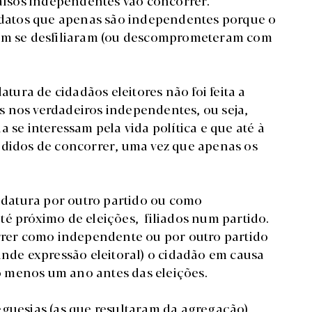
falsos independentes vão concorrer.
datos que apenas são independentes porque o
sim se desfiliaram (ou descomprometeram com
atura de cidadãos eleitores não foi feita a
 nos verdadeiros independentes, ou seja,
 se interessam pela vida política e que até à
edidos de concorrer, uma vez que apenas os
didatura por outro partido ou como
té próximo de eleições, filiados num partido.
orrer como independente ou por outro partido
de expressão eleitoral) o cidadão em causa
lo menos um ano antes das eleições.
guesias (as que resultaram da agregação)