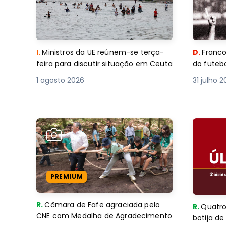
I.
Ministros da UE reúnem-se terça-
D.
Franco
feira para discutir situação em Ceuta
do futebo
1 agosto 2026
31 julho 
PREMIUM
R.
Câmara de Fafe agraciada pelo
R.
Quatro
CNE com Medalha de Agradecimento
botija d