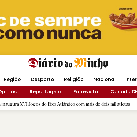
Revista Minha
Gráfica DM
Livraria DM
Arquidio
Região
Desporto
Religião
Nacional
Inte
Opinião
Reportagem
Entrevista
Canudo D
I Jogos do Eixo Atlântico com mais de dois mil atletas
|
"A V
D.