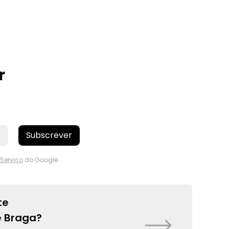
r
Subscrever
Serviço
do Google.
te
e Braga?