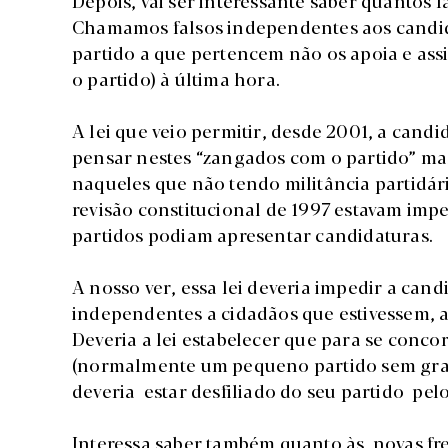
Depois, vai ser interessante saber quantos 
Chamamos falsos independentes aos candi
partido a que pertencem não os apoia e as
o partido) à última hora.
A lei que veio permitir, desde 2001, a candid
pensar nestes “zangados com o partido” mas
naqueles que não tendo militância partidária
revisão constitucional de 1997 estavam imp
partidos podiam apresentar candidaturas.
A nosso ver, essa lei deveria impedir a can
independentes a cidadãos que estivessem, a
Deveria a lei estabelecer que para se conc
(normalmente um pequeno partido sem gran
deveria estar desfiliado do seu partido pe
Interessa saber também quanto às novas fre