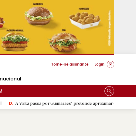
cese Braga
Torne-se assinante
Login
rnacional
M
olta passa por Guimarães” pretende aproximar o público do ciclismo