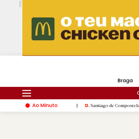
PUB.
DMtv
Hoje
17ºC
28ºC
Braga
Ao Minuto
ovação do mundo da moda
|
Santiago de Compostela inaugura XV
D.