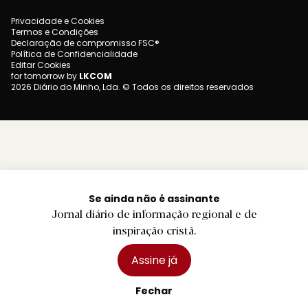
Privacidade e Cookies
Termos e Condições
Declaração de compromisso FSC®
Política de Confidencialidade
Editar Cookies
for tomorrow by
LKCOM
2026 Diário do Minho, Lda. © Todos os direitos reservados
Se ainda não é assinante
Jornal diário de informação regional e de
inspiração cristã.
Assine já
Fechar