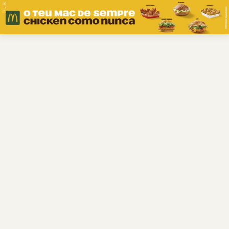
PUB.
Braga
Região
Desporto
Religião
Nacional
Internacional