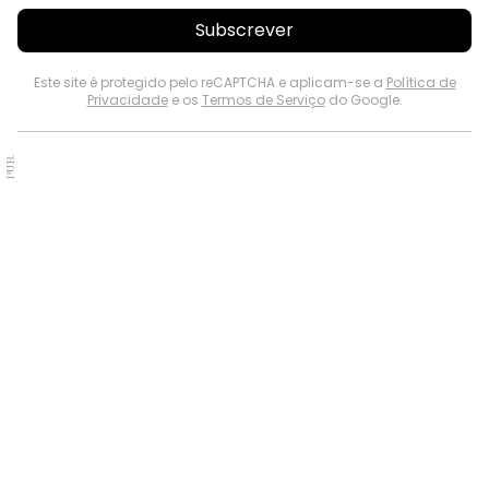
Subscrever
Este site é protegido pelo reCAPTCHA e aplicam-se a
Política de
Privacidade
e os
Termos de Serviço
do Google.
PUB.