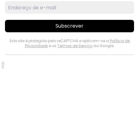
Subscrever
Este site é protegido pelo reCAPTCHA e aplicam-se a
Política de
Privacidade
e os
Termos de Serviço
do Google.
PUB.