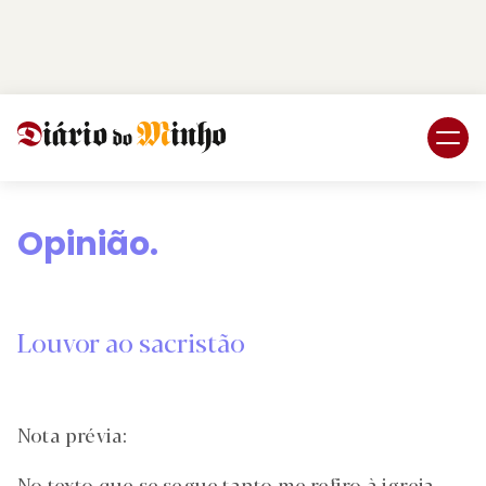
Login
Subscreva DM
Opinião.
Louvor ao sacristão
Nota prévia:
No texto que se segue tanto me refiro à igreja –