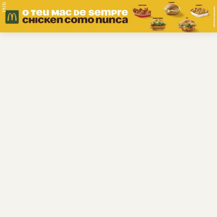
PUB.
Braga
Região
Desporto
Religião
Nacional
Internacional