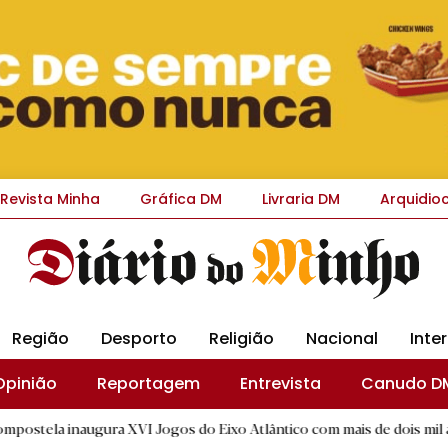
Revista Minha
Gráfica DM
Livraria DM
Arquidio
Região
Desporto
Religião
Nacional
Inte
Opinião
Reportagem
Entrevista
Canudo D
augura XVI Jogos do Eixo Atlântico com mais de dois mil atletas
|