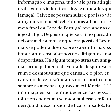
informação e imagens, tudo vale para atingi
os dirigentes federativos, liga e entidades
lamaçal. Talvez se possam sujar e por isso v
atingimos o inaceitável. E depois admiram-se
meia-final da Taça de Portugal teve apenas c
jogo da liga. Depois do que se viu no passa
deixaram de acreditar que era possível fazer
mais se poderia dizer sobre o assunto mas is
importante será falarmos dos dirigentes ama
desportistas. Há algum tempo atrás um amig
mas principalmente da verdade desportiva con
ruim e desmotivante que cansa... e o pior, eu
cansado de ver escândalos no desporto e nada
sempre as mesmas figuras em evidência...” “
informações para enfraquecer certas pessoas e
não perceber como se nada pudesse ser feito!
desigualdade...cansado de ficar cansado!.. En