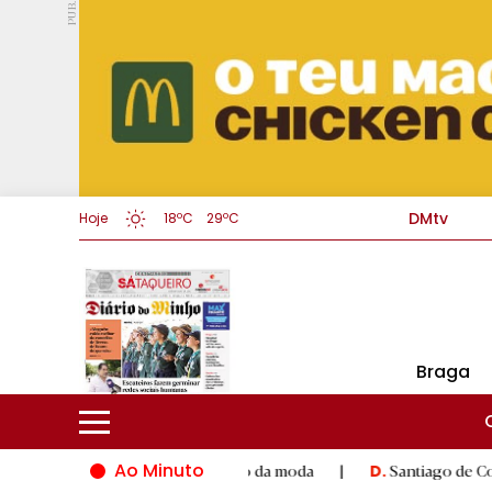
PUB.
DMtv
Hoje
18ºC
29ºC
Braga
Ao Minuto
to e à inovação do mundo da moda
|
Santiago de Compostela in
D.