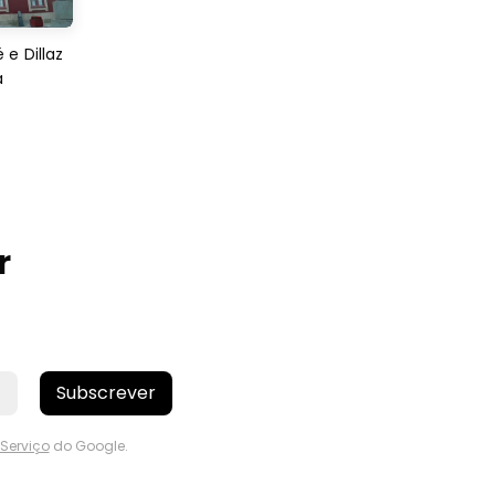
e Dillaz
a
r
Subscrever
Serviço
do Google.