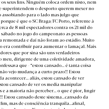
r os seus fins. Ninguém coloca ordem nisto, nem
 que superintendem o desporto querem mexer no
ão assobiando para o lado mas julgo que
 porque é que o SC Braga/FC Porto, referente à
erca de 8 mil espectadores contra os 21 mil do
do sábado no jogo do campeonato as pessoas
 a remontada e daí não foram ao estádio. Muito
so era contribuir para aumentar o lamaçal. Mais
dores que por sina são uns verdadeiros
o meu, dirigente de uma coletividade amadora,
fessava que - “estou cansado... é tanta coisa
 não vejo mudança a curto prazo!!! Estou
 acontecer... aliás, estou cansado de ver
Estou cansado de ver os media manipular
 a maioria não perceber... o que é pior, fingir
!! Estou cansado deste sistema...cansado da
fim, mas de consciência tranquila...afinal,