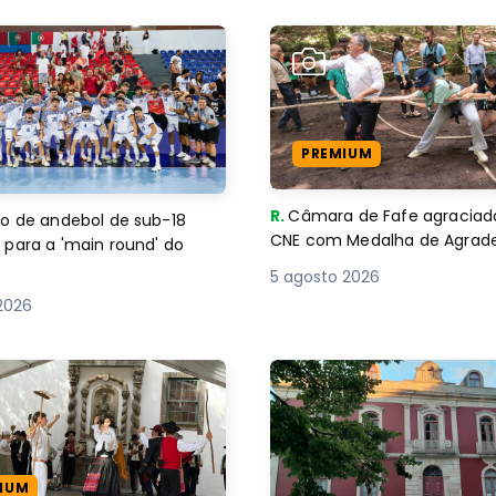
PREMIUM
R.
Câmara de Fafe agraciad
o de andebol de sub-18
CNE com Medalha de Agra
 para a 'main round' do
5 agosto 2026
2026
IUM