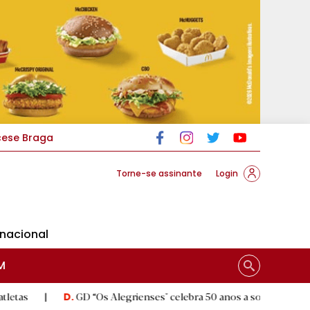
cese Braga
Torne-se assinante
Login
rnacional
M
GD “Os Alegrienses" celebra 50 anos a sonhar com «casa própr
D.