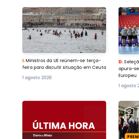
I.
Ministros da UE reúnem-se terça-
D.
Seleçã
feira para discutir situação em Ceuta
apura-se
Europeu
1 agosto 2026
1 agosto 
PREM