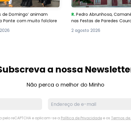
es de Domingo’ animam
R.
Pedro Abrunhosa, Camané 
a Ponte com muito folclore
nas Festas de Paredes Cour
 2026
2 agosto 2026
Subscreva a nossa Newslette
Não perca o melhor do Minho
ido pelo reCAPTCHA e aplicam-se a
Política de Privacidade
e os
Termos de 