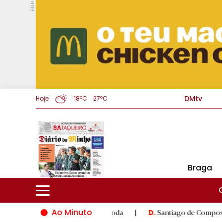
PUB.
DMtv
Hoje
18ºC
27ºC
Braga
Ao Minuto
 inovação do mundo da moda
|
Santiago de Compostela inaugura
D.