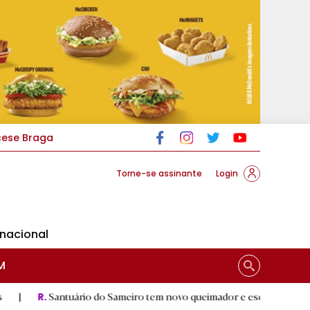
cese Braga
Torne-se assinante
Login
rnacional
M
antuário do Sameiro tem novo queimador e escultura de Nossa Senho