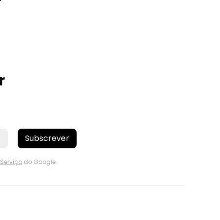
r
Subscrever
Serviço
do Google.