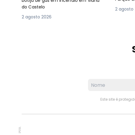
botija de gás em incêndio em Viana
do Castelo
2 agosto
2 agosto 2026
Este site é proteg
PUB.