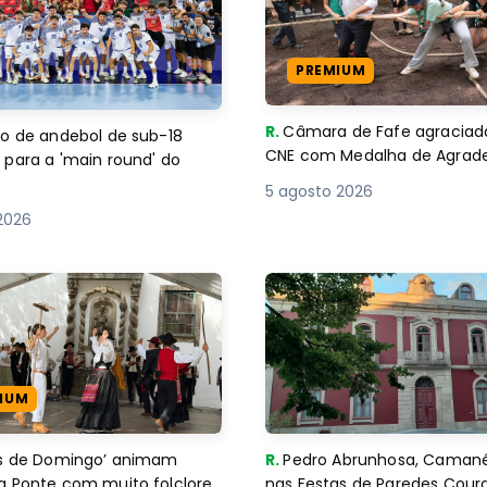
PREMIUM
R.
Câmara de Fafe agraciad
o de andebol de sub-18
CNE com Medalha de Agra
 para a 'main round' do
5 agosto 2026
2026
IUM
es de Domingo’ animam
R.
Pedro Abrunhosa, Camané 
a Ponte com muito folclore
nas Festas de Paredes Cour