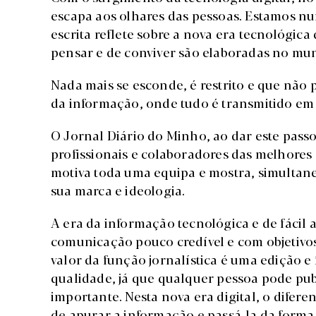
escapa aos olhares das pessoas. Estamos n
escrita reflete sobre a nova era tecnológi
pensar e de conviver são elaboradas no mu
Nada mais se esconde, é restrito e que não p
da informação, onde tudo é transmitido em
O Jornal Diário do Minho, ao dar este pass
profissionais e colaboradores das melhores
motiva toda uma equipa e mostra, simultan
sua marca e ideologia.
A era da informação tecnológica e de fácil a
comunicação pouco credível e com objetivos
valor da função jornalística é uma edição 
qualidade, já que qualquer pessoa pode pub
importante. Nesta nova era digital, o difere
de apurar a informação e passá-la da forma 