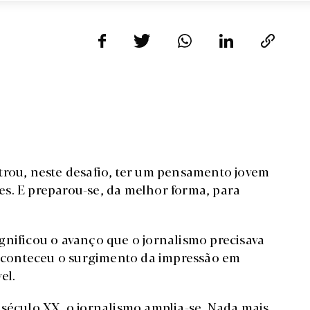
trou, neste desafio, ter um pensamento jovem
s. E preparou-se, da melhor forma, para
gnificou o avanço que o jornalismo precisava
e aconteceu o surgimento da impressão em
el.
 século XX, o jornalismo amplia-se. Nada mais