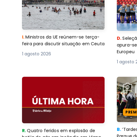
I.
Ministros da UE reúnem-se terça-
D.
Seleçã
feira para discutir situação em Ceuta
apura-se
Europeu
1 agosto 2026
1 agosto 
PREM
B.
‘Tard
R.
Quatro feridos em explosão de
Parque d