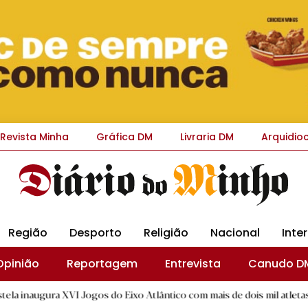
Revista Minha
Gráfica DM
Livraria DM
Arquidio
Região
Desporto
Religião
Nacional
Inte
Opinião
Reportagem
Entrevista
Canudo D
 XVI Jogos do Eixo Atlântico com mais de dois mil atletas
|
S
R.