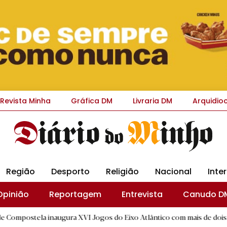
Revista Minha
Gráfica DM
Livraria DM
Arquidio
Região
Desporto
Religião
Nacional
Inte
Opinião
Reportagem
Entrevista
Canudo D
la inaugura XVI Jogos do Eixo Atlântico com mais de dois mil atletas