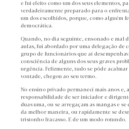
e fui eleito como um dos seus elementos, 
verdadeiramente preparado para o enfrentar
um dos escolhidos, porque, como alguém fez
democrática.
Quando, no dia seguinte, ensonado e mal d
aulas, fui abordado por uma delegação de 
grupo de funcionários que aí desempenhava
consciência de alguns dos seus graves prob
urgência. Felizmente, tudo se pôde acalmar 
vontade, chegou ao seu termo.
No ensino privado permaneci mais anos e, a
responsabilidade de ser iniciador e dirigent
duas uma, ou se arregaçam as mangas e se d
da melhor maneira, ou rapidamente se desm
tristonho fracasso. E de um modo rotundo.