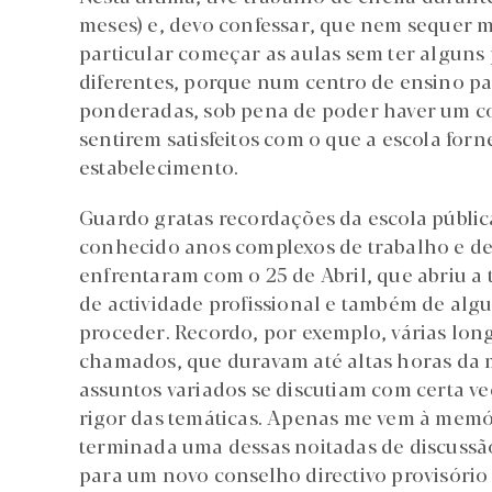
meses) e, devo confessar, que nem sequer m
particular começar as aulas sem ter alguns
diferentes, porque num centro de ensino pa
ponderadas, sob pena de poder haver um co
sentirem satisfeitos com o que a escola forne
estabelecimento.
Guardo gratas recordações da escola públi
conhecido anos complexos de trabalho e de 
enfrentaram com o 25 de Abril, que abriu a 
de actividade profissional e também de al
proceder. Recordo, por exemplo, várias lon
chamados, que duravam até altas horas da 
assuntos variados se discutiam com certa v
rigor das temáticas. Apenas me vem à memór
terminada uma dessas noitadas de discussã
para um novo conselho directivo provisório (