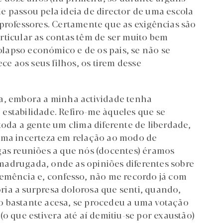
e passou pela ideia de director de uma escola
 professores. Certamente que as exigências são
rticular as contas têm de ser muito bem
lapso económico e de os pais, se não se
ce aos seus filhos, os tirem desse
ca, embora a minha actividade tenha
estabilidade. Refiro-me àqueles que se
toda a gente um clima diferente de liberdade,
guma incerteza em relação ao modo de
gas reuniões a que nós (docentes) éramos
madrugada, onde as opiniões diferentes sobre
eemência e, confesso, não me recordo já com
ia a surpresa dolorosa que senti, quando,
o bastante acesa, se procedeu a uma votação
o que estivera até aí demitiu-se por exaustão)