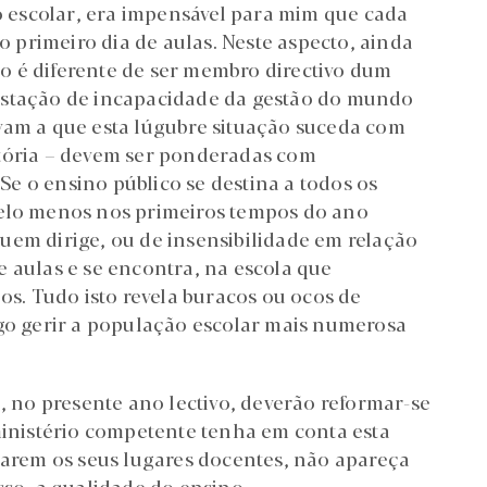
no escolar, era impensável para mim que cada
 o primeiro dia de aulas. Neste aspecto, ainda
o é diferente de ser membro directivo dum
estação de incapacidade da gestão do mundo
vam a que esta lúgubre situação suceda com
otória – devem ser ponderadas com
e o ensino público se destina a todos os
pelo menos nos primeiros tempos do ano
uem dirige, ou de insensibilidade em relação
 aulas e se encontra, na escola que
os. Tudo isto revela buracos ou ocos de
rgo gerir a população escolar mais numerosa
e, no presente ano lectivo, deverão reformar-se
 ministério competente tenha em conta esta
ixarem os seus lugares docentes, não apareça
sso, a qualidade do ensino.