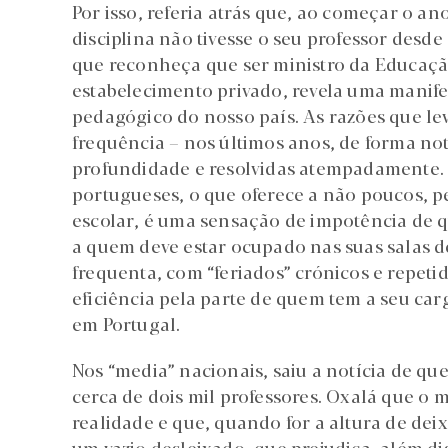
Por isso, referia atrás que, ao começar o a
disciplina não tivesse o seu professor desde
que reconheça que ser ministro da Educaçã
estabelecimento privado, revela uma manif
pedagógico do nosso país. As razões que le
frequência – nos últimos anos, de forma n
profundidade e resolvidas atempadamente. S
portugueses, o que oferece a não poucos, 
escolar, é uma sensação de impotência de q
a quem deve estar ocupado nas suas salas de
frequenta, com “feriados” crónicos e repetid
eficiência pela parte de quem tem a seu ca
em Portugal.
Nos “media” nacionais, saiu a notícia de qu
cerca de dois mil professores. Oxalá que o
realidade e que, quando for a altura de de
um vazio desleixado, que prejudica, além di