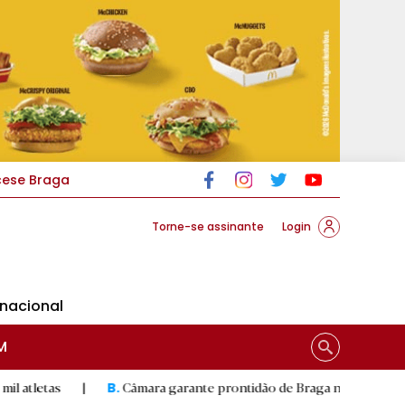
cese Braga
Torne-se assinante
Login
rnacional
M
|
Câmara garante prontidão de Braga no resgate animal
|
B.