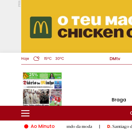
PUB.
DMtv
Hoje
15ºC
30ºC
Braga
Ao Minuto
alento e à inovação do mundo da moda
|
Santiago de Composte
D.