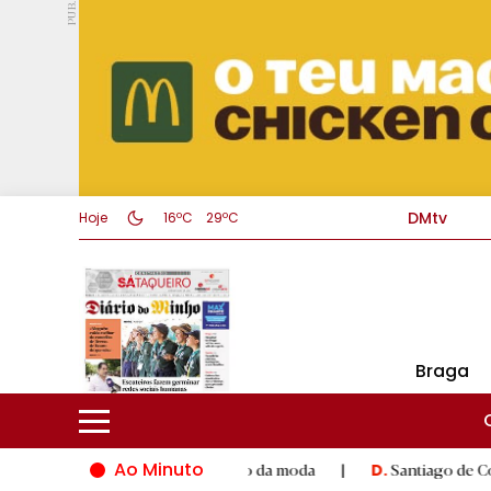
PUB.
DMtv
Hoje
16ºC
29ºC
Braga
Ao Minuto
nto e à inovação do mundo da moda
|
Santiago de Compostela i
D.