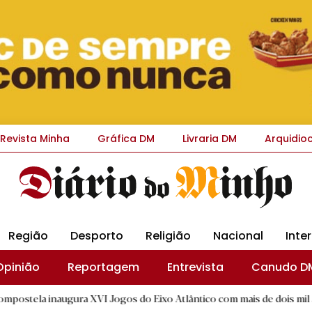
Revista Minha
Gráfica DM
Livraria DM
Arquidio
Região
Desporto
Religião
Nacional
Inte
Opinião
Reportagem
Entrevista
Canudo D
naugura XVI Jogos do Eixo Atlântico com mais de dois mil atletas
|