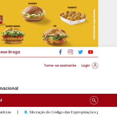
cese Braga
Torne-se assinante
Login
rnacional
M
Alteração do Código das Expropriações pode ajudar construção
B.