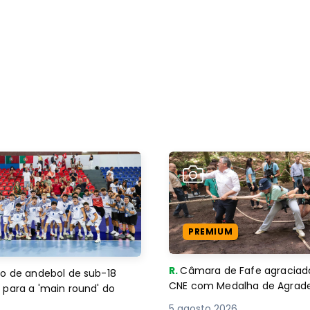
PREMIUM
R.
Câmara de Fafe agraciad
o de andebol de sub-18
CNE com Medalha de Agra
 para a 'main round' do
5 agosto 2026