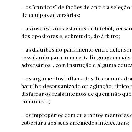
– os "cânticos" de fações de apoio à seleçã
de equipas adversárias;
– as invetivas nos estádios de futebol, ver
dos opositores e, sobretudo, do árbitro;
– as diatribes no parlamento entre defenso
resvalando para uma certa linguagem mais 
adversários… com instrução e alguma educ
– os argumentos inflamados de comentadores 
barulho desorganizado ou agitação, típico 
disfarçar os reais intentos de quem não qu
comunicar;
– os impropérios com que tantos mentores 
cobertura aos seus arremedos intelectuais;