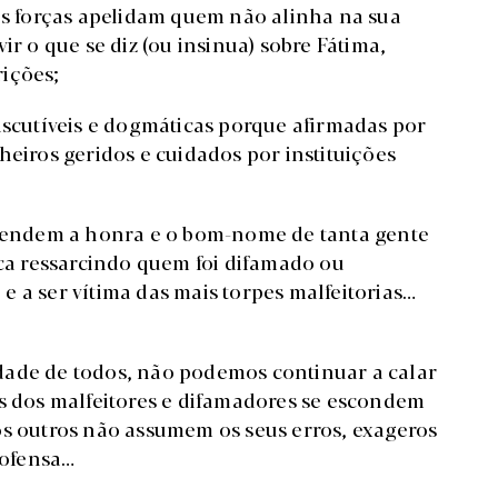
tas forças apelidam quem não alinha na sua
ir o que se diz (ou insinua) sobre Fátima,
rições;
iscutíveis e dogmáticas porque afirmadas por
heiros geridos e cuidados por instituições
 ofendem a honra e o bom-nome de tanta gente
a ressarcindo quem foi difamado ou
 a ser vítima das mais torpes malfeitorias…
dade de todos, não podemos continuar a calar
os dos malfeitores e difamadores se escondem
os outros não assumem os seus erros, exageros
 ofensa…