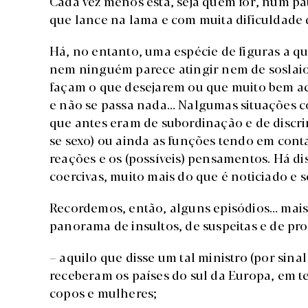
Cada vez menos está, seja quem for, num pa
que lance na lama e com muita dificuldade 
Há, no entanto, uma espécie de figuras a q
nem ninguém parece atingir nem de soslaio
façam o que desejarem ou que muito bem ac
e não se passa nada… Nalgumas situações c
que antes eram de subordinação e de discrim
se sexo) ou ainda as funções tendo em cont
reações e os (possíveis) pensamentos. Há d
coercivas, muito mais do que é noticiado e se
Recordemos, então, alguns episódios… mais
panorama de insultos, de suspeitas e de pr
– aquilo que disse um tal ministro (por sinal
receberam os países do sul da Europa, em t
copos e mulheres;