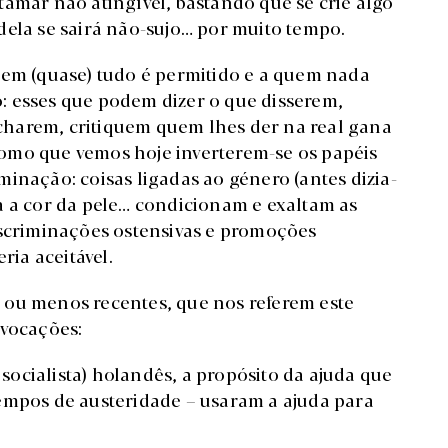
tamar não atingível, bastando que se crie algo
dela se sairá não-sujo… por muito tempo.
uem (quase) tudo é permitido e a quem nada
: esses que podem dizer o que disserem,
harem, critiquem quem lhes der na real gana
omo que vemos hoje inverterem-se os papéis
inação: coisas ligadas ao género (antes dizia-
a a cor da pele… condicionam e exaltam as
iscriminações ostensivas e promoções
ria aceitável.
 ou menos recentes, que nos referem este
ovocações:
 socialista) holandês, a propósito da ajuda que
empos de austeridade – usaram a ajuda para