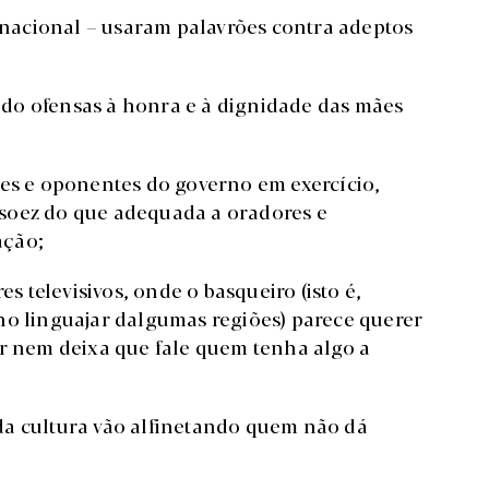
o nacional – usaram palavrões contra adeptos
sando ofensas à honra e à dignidade das mães
res e oponentes do governo em exercício,
soez do que adequada a oradores e
ação;
televisivos, onde o basqueiro (isto é,
no linguajar dalgumas regiões) parece querer
er nem deixa que fale quem tenha algo a
da cultura vão alfinetando quem não dá