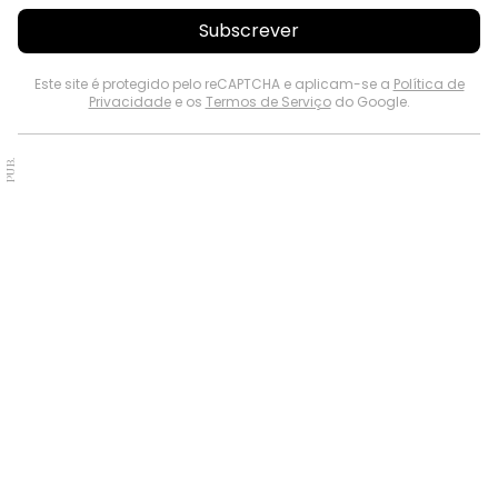
Subscrever
Este site é protegido pelo reCAPTCHA e aplicam-se a
Política de
Privacidade
e os
Termos de Serviço
do Google.
PUB.