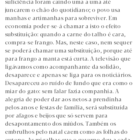
suficiência foram caindo uma a uma até
juncarem o chão do quotidiano; o povo usa
manhas e artimanhas para sobreviver. Em
economia poder-se-á chamar a isto o efeito
substituição: quando a carne do talho é cara,
compra-se frango. Mas, neste caso, nem sequer
se poderá chamar uma substituição, porque até
para frango a manta está curta. A televisão que
ligávamos como acompanhante da solidão,
desaparece e apenas se liga para os noticiários.
Desapareceu ao ruído de fundo que era como o
miar do gato: sem falar fazia companhia. A
alegria de poder dar aos netos a prendinha
pelos anos e festas de família, será substituída
por afagos e beijos que só servem para
desapontamento dos miúdos. Também os
embrulhos pelo natal caem como as folhas do
outono. As migalhas que o governo deu a cada