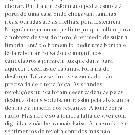
chorar. Um dia um esfomeado pedia esmola à
porta de uma casa onde chegavam famílias
ricas, ouradas até às orelhas, para festejarem.
Ninguém reparou no pedinte porque, olhar para
a pobreza de vestido novo, é ter medo de sujar a
fímbria. Então o homem foi pedir uma bomba e
fê-la rebentar no salão de magníficos
candelabros a jorrarem luz que daria para
aquecer dezenas de cabanas. Foi a ira do
desforço. Talvez se lho tivessem dado não
precisaria de o ter à força. As grandes
revoluções nunca foram desencadeadas pelas
desigualdades sociais, outrossim pela abastança
de uns e a miséria dos restantes. A fome berra
razão. Mas não é só a fome, a falta de viver com
dignidade não berra mais baixo. A ira surda tem
sentimentos de revolta contidos mas não