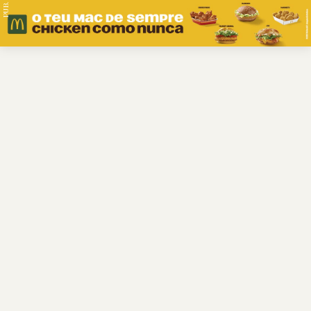
PUB.
Braga
Região
Desporto
Religião
Nacional
Internacional