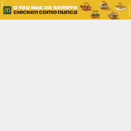
PUB.
Braga
Região
Desporto
Religião
Nacional
Internacional