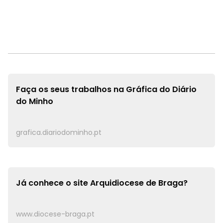
Faça os seus trabalhos na
Gráfica do Diário
do Minho
grafica.diariodominho.pt
Já conhece o site
Arquidiocese de Braga?
www.diocese-braga.pt