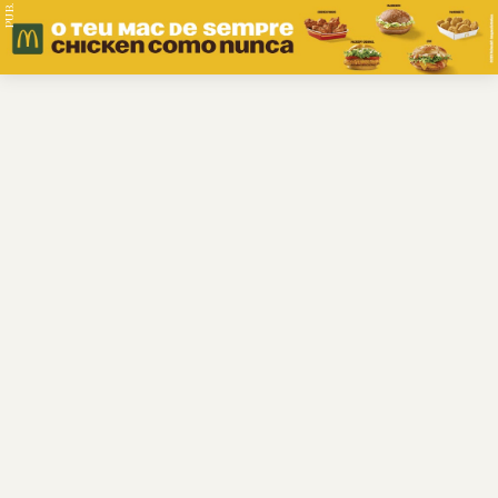
PUB.
Braga
Região
Desporto
Religião
Nacional
Internacional