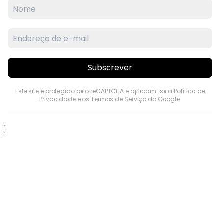
Subscrever
Este site é protegido pelo reCAPTCHA e aplicam-se a
Política de
Privacidade
e os
Termos de Serviço
do Google.
PUB.