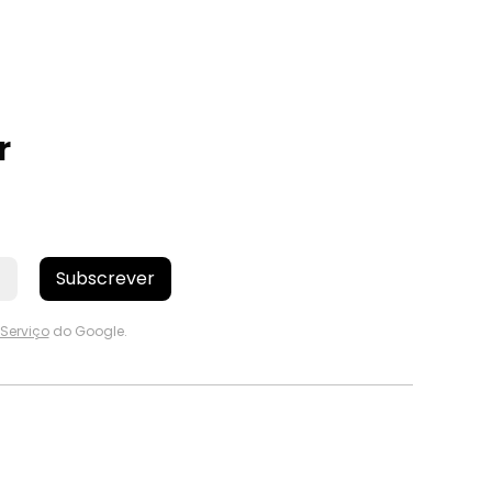
r
Subscrever
Serviço
do Google.