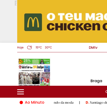
PUB.
DMtv
Hoje
15ºC
30ºC
Braga
Ao Minuto
alento e à inovação do mundo da moda
|
Santiago de Compostel
D.