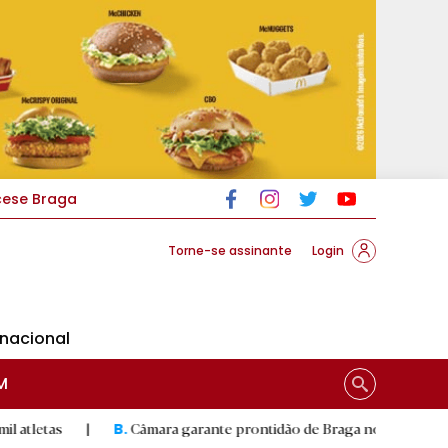
cese Braga
Torne-se assinante
Login
rnacional
M
|
Câmara garante prontidão de Braga no resgate animal
|
B.