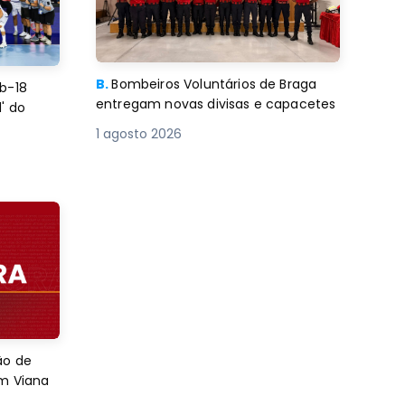
B.
Bombeiros Voluntários de Braga
b-18
entregam novas divisas e capacetes
' do
1 agosto 2026
ão de
em Viana