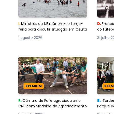
I.
Ministros da UE reúnem-se terça-
D.
Franco
feira para discutir situação em Ceuta
do futebo
1 agosto 2026
31 julho 
PREMIUM
PREM
R.
Câmara de Fafe agraciada pelo
B.
‘Tard
CNE com Medalha de Agradecimento
Parque d