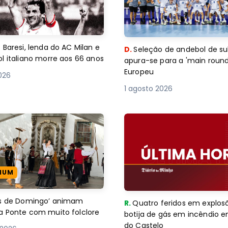
 Baresi, lenda do AC Milan e
D.
Seleção de andebol de su
l italiano morre aos 66 anos
apura-se para a 'main round
Europeu
2026
1 agosto 2026
IUM
es de Domingo’ animam
R.
Quatro feridos em explos
a Ponte com muito folclore
botija de gás em incêndio 
do Castelo