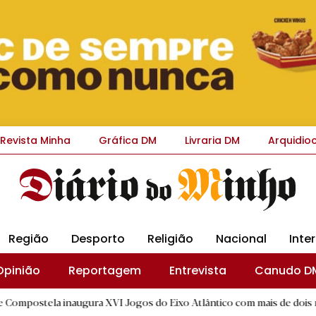
Revista Minha
Gráfica DM
Livraria DM
Arquidio
Região
Desporto
Religião
Nacional
Inte
Opinião
Reportagem
Entrevista
Canudo D
a inaugura XVI Jogos do Eixo Atlântico com mais de dois mil atletas