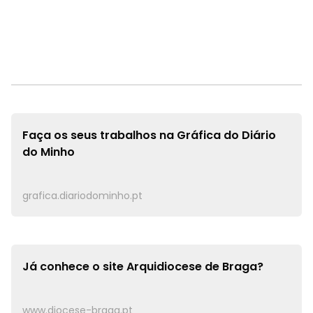
Faça os seus trabalhos na
Gráfica do Diário
do Minho
grafica.diariodominho.pt
Já conhece o site
Arquidiocese de Braga?
www.diocese-braga.pt