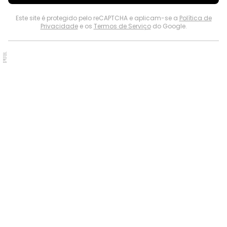
Este site é protegido pelo reCAPTCHA e aplicam-se a
Política de
Privacidade
e os
Termos de Serviço
do Google.
PUB.