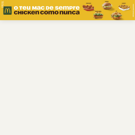
PUB.
Braga
Região
Desporto
Religião
Nacional
Internacional