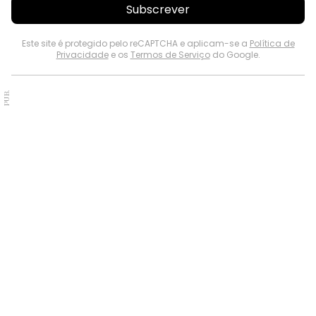
Subscrever
Este site é protegido pelo reCAPTCHA e aplicam-se a
Política de
Privacidade
e os
Termos de Serviço
do Google.
PUB.