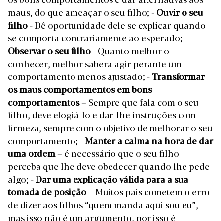
maus, do que ameaçar o seu filho;
-
Ouvir o seu
filho
- Dê oportunidade dele se explicar quando
se comporta contrariamente ao esperado;
-
Observar o seu filho
- Quanto melhor o
conhecer, melhor saberá agir perante um
comportamento menos ajustado;
-
Transformar
os maus comportamentos em bons
comportamentos
– Sempre que fala com o seu
filho, deve elogiá-lo e dar-lhe instruções com
firmeza, sempre com o objetivo de melhorar o seu
comportamento;
-
Manter a calma na hora de dar
uma ordem
– é necessário que o seu filho
perceba que lhe deve obedecer quando lhe pede
algo;
-
Dar uma explicação válida para a sua
tomada de posição
– Muitos pais cometem o erro
de dizer aos filhos “quem manda aqui sou eu”,
mas isso não é um argumento, por isso é