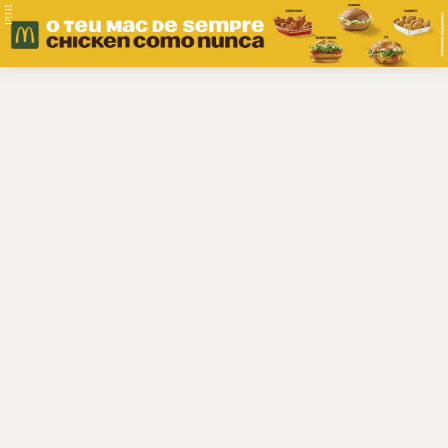
PUB.
Braga
Região
Desporto
Religião
Nacional
Internacional