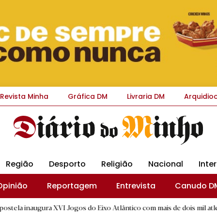
Revista Minha
Gráfica DM
Livraria DM
Arquidio
Região
Desporto
Religião
Nacional
Inte
Opinião
Reportagem
Entrevista
Canudo D
ura XVI Jogos do Eixo Atlântico com mais de dois mil atletas
|