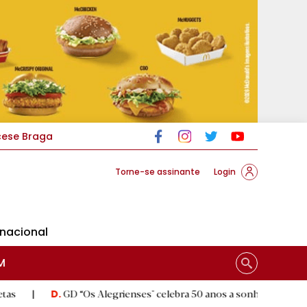
cese Braga
Torne-se assinante
Login
rnacional
M
GD “Os Alegrienses" celebra 50 anos a sonhar com «casa própria»
D.