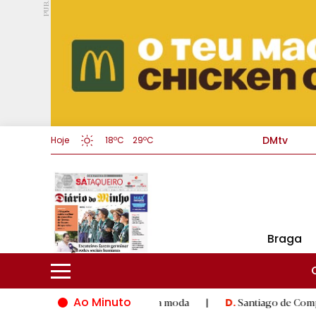
PUB.
DMtv
Hoje
18ºC
29ºC
Braga
Ao Minuto
e à inovação do mundo da moda
|
Santiago de Compostela inaug
D.