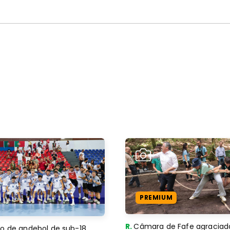
PREMIUM
R.
Câmara de Fafe agraciad
o de andebol de sub-18