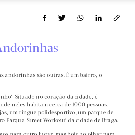
 Andorinhas
as andorinhas são outras. É um bairro, o
inho’. Situado no coração da cidade, é
 onde neles habitam cerca de 1000 pessoas.
ojas, um ringue polidesportivo, um parque de
iro Parque 'Street Workout’ da cidade de Braga.
s para outro lugar, mas hoje ao olhar para