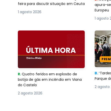
feira para discutir situação em Ceuta
apura-se
Europeu
1 agosto 2026
1 agosto 
PREM
B.
‘Tard
R.
Quatro feridos em explosão de
Parque d
botija de gás em incêndio em Viana
do Castelo
2 agosto
2 agosto 2026