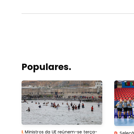
Populares.
I.
Ministros da UE reúnem-se terça-
D.
Seleçã