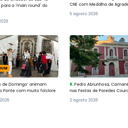
CNE com Medalha de Agra
 para a 'main round' do
5 agosto 2026
2026
IUM
es de Domingo’ animam
R.
Pedro Abrunhosa, Camané 
a Ponte com muito folclore
nas Festas de Paredes Cour
 2026
2 agosto 2026