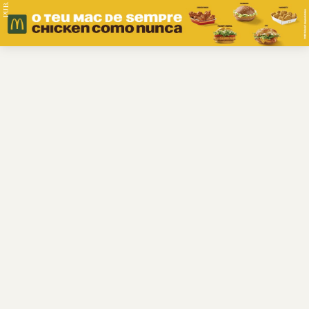
PUB.
Braga
Região
Desporto
Religião
Nacional
Internacional