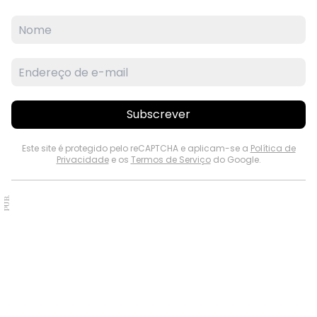
Subscrever
Este site é protegido pelo reCAPTCHA e aplicam-se a
Política de
Privacidade
e os
Termos de Serviço
do Google.
PUB.