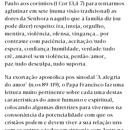
Paulo aos coríntios (1 Cor 13,4-7) para tentarmos
aglutinar em sete (numa visão tradicional) as
dores da Senhora naquilo que à família diz (ou
pode dizer) respeito: ira, inveja, orgulho,
mentira, violência, ofensa, vingança… por
contraste com paciência, aceitação/tudo
espera, confiança/humildade, verdade/tudo
crê, amável/sem violência, perdão/amor,
paz/tudo desculpa, tudo suporta.
Na exortação apostólica pós-sinodal "A alegria
do amor" (n.os 89-119), o Papa Francisco faz uma
leitura muito pertinente sobre cada uma destas
caraterísticas do amor humano e espiritual,
colocando algumas diretrizes para vivermos na
consonância da potencialidade com que os
cristãos podem e devem viver a sua relação uns
com os outros e todos em sintonia com Jesus na