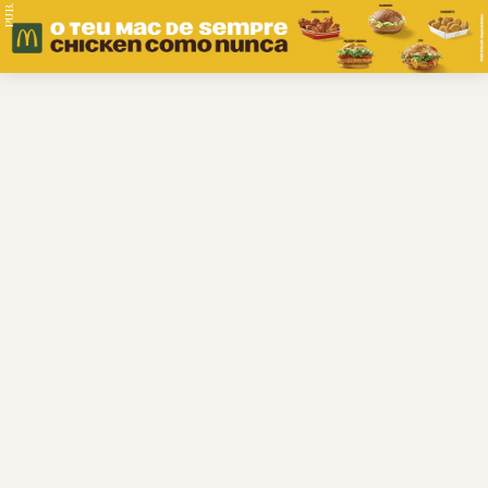
PUB.
Braga
Região
Desporto
Religião
Nacional
Internacional