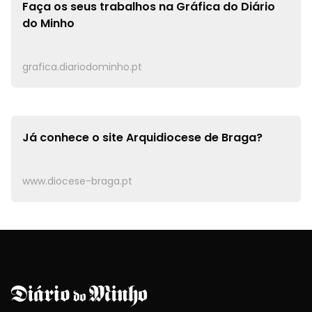
Faça os seus trabalhos na
Gráfica do Diário
do Minho
grafica.diariodominho.pt
Já conhece o site
Arquidiocese de Braga?
www.diocese-braga.pt