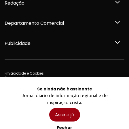
Redação
Departamento Comercial
Publicidade
Privacidade e Cookies
Termos e Condições
Declaração de compromisso FSC®
Política de Confidencialidade
Se ainda não é assinante
Editar Cookies
Jornal diário de informação regional e de
for tomorrow by
LKCOM
2026 Diário do Minho, Lda. © Todos os direitos reservados
inspiração cristã.
Assine já
Fechar