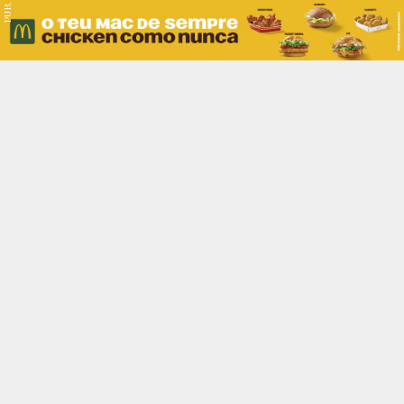
PUB.
Braga
Região
Desporto
Religião
Nacional
Internacional