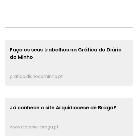
Faça os seus trabalhos na
Gráfica do Diário
do Minho
grafica.diariodominho.pt
Já conhece o site
Arquidiocese de Braga?
www.diocese-braga.pt