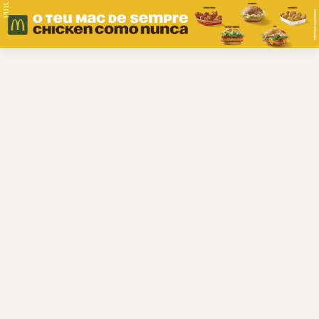
PUB.
Braga
Região
Desporto
Religião
Nacional
Internacional