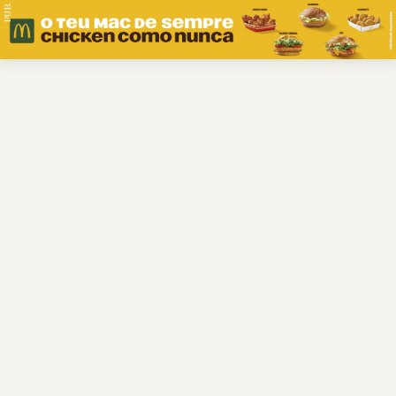
PUB.
Braga
Região
Desporto
Religião
Nacional
Internacional