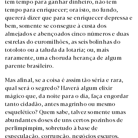
tem tempo para ganhar dinheiro, não tem
tempo para enriquecer; ora isto, no fundo,
quererá dizer que para se enriquecer depressa e
bem, somente se consegue à custa dos
almejados e abençoados cinco números e duas
estrelas do euromilhões, as seis bolinhas do
totoloto ou a taluda da lotaria; ou, mais
raramente, uma choruda herança de algum
parente brasileiro.
Mas afinal, se a coisa é assim tão séria e rara,
qual será o segredo? Haverá algum elixir
mágico que, da noite para o dia, faça engordar
tanto cidadão, antes magrinho ou mesmo
esquelético? Quem sabe, talvez somente umas
abundantes doses de uns certos pozinhos de
perlimpimpim, sobretudo à base de
especulação, corrupção, negócios escuros,