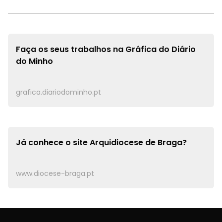
Faça os seus trabalhos na
Gráfica do Diário
do Minho
grafica.diariodominho.pt
Já conhece o site
Arquidiocese de Braga?
www.diocese-braga.pt