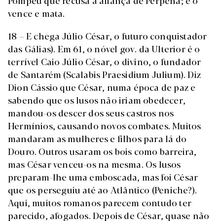
Pompeu que recusa a aliança de Perpena; e o
vence e mata.
18 – E chega Júlio César, o futuro conquistador
das Gálias). Em 61, o nóvel gov. da Ulterior é o
terrível Caio Júlio César, o divino, o fundador
de Santarém (Scalabis Praesidium Julium). Diz
Dion Cássio que César, numa época de paz e
sabendo que os lusos não iriam obedecer,
mandou-os descer dos seus castros nos
Hermínios, causando novos combates. Muitos
mandaram as mulheres e filhos para lá do
Douro. Outros usaram os bois como barreira,
mas César venceu-os na mesma. Os lusos
preparam-lhe uma emboscada, mas foi César
que os perseguiu até ao Atlântico (Peniche?).
Aqui, muitos romanos parecem contudo ter
parecido, afogados. Depois de César, quase não