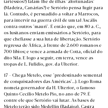
tartéssios?) falam-lhe de ilhas "afortunadas"
(Madeira, Canárias?) e Sertório pensa fugir para
lá. Contudo, é persuadido a voltar a Marrocos,
para intervir na guerra civil de um tal Ascális
contra outros "mauri". É então que, em 80 a. C.,
os lusitanos enviam emissários a Sertório, para
que chefiasse a sua luta de libertação. Sertório
regressa de África, à frente de 2.600 romanos e
700 líbios; e vence a armada de Cotta, oficial do
dito Sila. E logo a seguir, em terra, vence as
tropas de L. Fufídio, gov. da Ulterior.
17 – Chega Metelo, esse "predestinado semental
de conquistadores das Américas"...). Logo Roma
nomeia governador da H. Ulterior, o famoso
Quinto Cecílio Metelo Pio, no ano de 79. É
contre ele que Sertório vai lutar. As bases de
Metelo terão sido Medellín (Badajoz), Castra