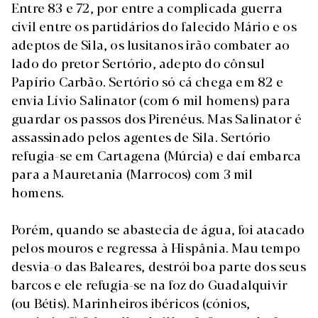
Entre 83 e 72, por entre a complicada guerra
civil entre os partidários do falecido Mário e os
adeptos de Sila, os lusitanos irão combater ao
lado do pretor Sertório, adepto do cônsul
Papírio Carbão. Sertório só cá chega em 82 e
envia Lívio Salinator (com 6 mil homens) para
guardar os passos dos Pirenéus. Mas Salinator é
assassinado pelos agentes de Sila. Sertório
refugia-se em Cartagena (Múrcia) e daí embarca
para a Mauretania (Marrocos) com 3 mil
homens.
Porém, quando se abastecia de água, foi atacado
pelos mouros e regressa à Hispânia. Mau tempo
desvia-o das Baleares, destrói boa parte dos seus
barcos e ele refugia-se na foz do Guadalquivir
(ou Bétis). Marinheiros ibéricos (cónios,