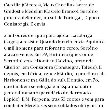
Caecilia (Cáceres), Vicus Caecilius (serra de
Gredos) e Medelim (Castelo Branco). Sertório
procura defender, no sul de Portugal, Dippo e
Conistorgis. E envia
2 mil odres de água para ajudar Lacóbriga
(Lagos) a resistir. Quando Metelo envia Aquino e
6 mil homens para reforçar o cerco, Sertório
ataca e vence. Em 79, Hirtuleio (questor de
Sertório) vence Domício Calvino, pretor da
Citerior, em Consabura (Consuegra, Toledo). E
depois, em Lérida, vence Mânlio, o procônsul da
Narbonense (na Gália do sul). É então, em 76,
que também se refugia em Espanha outro
general romano (partidário do derrotado
Lépido). É M. Perpena, traz 53 cootes e vem para
combater Metelo. Os seus soldados obrigam-no