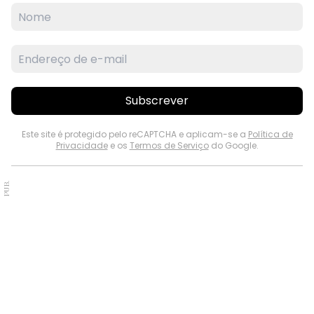
Subscrever
Este site é protegido pelo reCAPTCHA e aplicam-se a
Política de
Privacidade
e os
Termos de Serviço
do Google.
PUB.