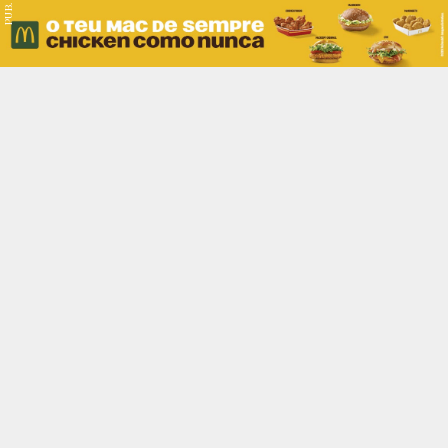
PUB.
Braga
Região
Desporto
Religião
Nacional
Internacional