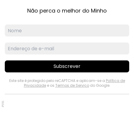
Não perca o melhor do Minho
Subscrever
Este site é protegido pelo reCAPTCHA e aplicam-se a
Política de
Privacidade
e os
Termos de Serviço
do Google.
PUB.