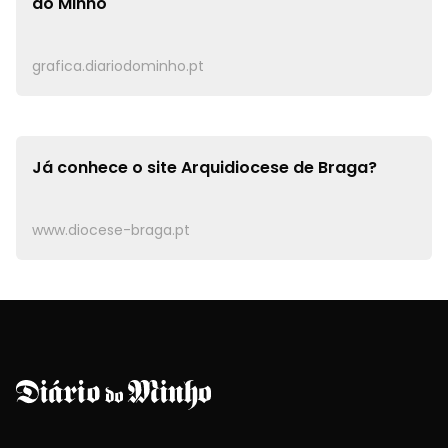
do Minho
grafica.diariodominho.pt
Já conhece o site
Arquidiocese de Braga?
www.diocese-braga.pt