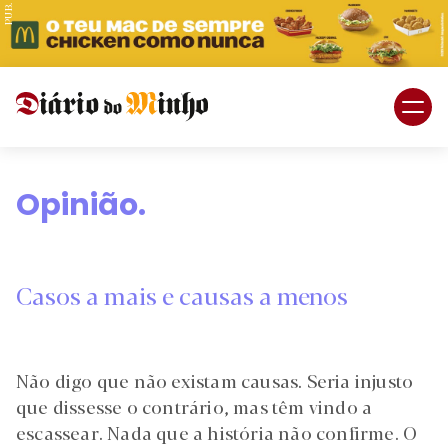
PUB.
Braga
Região
Opinião.
Desporto
Religião
Casos a mais e causas a menos
Nacional
Internacional
Não digo que não existam causas. Seria injusto
que dissesse o contrário, mas têm vindo a
escassear. Nada que a história não confirme. O