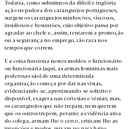
Todavia, como substitutos da difícil e inglória
ação trepadora dos caranguejos portugueses,
surgem os caranguejos minhocões, viscosos,
insidiosos e besuntões, cujo objetivo passa por
agradar ao chefe e, assim, tentarem a promoção
ou a segurança no emprego, tão rara nos
tempos que correm.
E a coisa funciona nestes moldes: o funcionário
ou funcionária (aqui, as armas femininas mais
poderosas são) de uma determinada
organização começa por dar nas vistas,
evidenciando-se, aproximando-se solícito e
disponível, exagera nas cortesias e vénias; mas,
os caranguejos que não trepam, nem querem
que os outros trepem, perante a evidência ativa
do colega, armam-lhe o cerco, criticam-lhe as
intenções e modos, puxam-no para baixo,