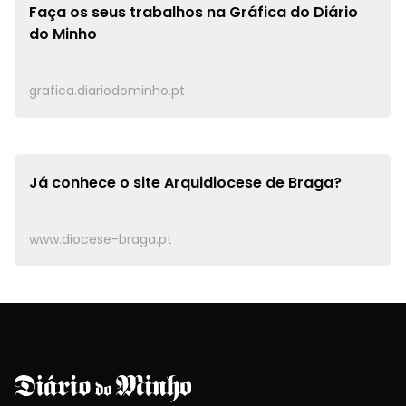
Faça os seus trabalhos na
Gráfica do Diário
do Minho
grafica.diariodominho.pt
Já conhece o site
Arquidiocese de Braga?
www.diocese-braga.pt