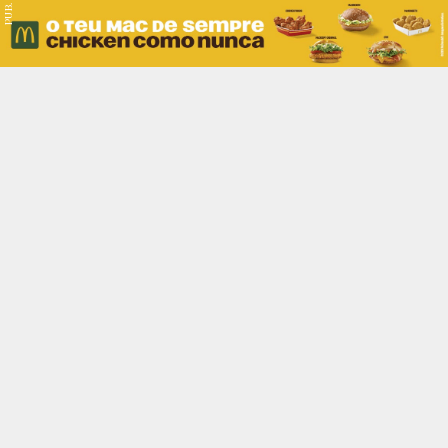
PUB.
Braga
Região
Desporto
Religião
Nacional
Internacional