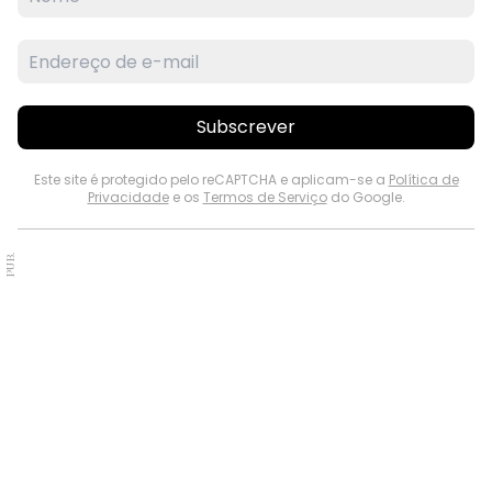
Subscrever
Este site é protegido pelo reCAPTCHA e aplicam-se a
Política de
Privacidade
e os
Termos de Serviço
do Google.
PUB.