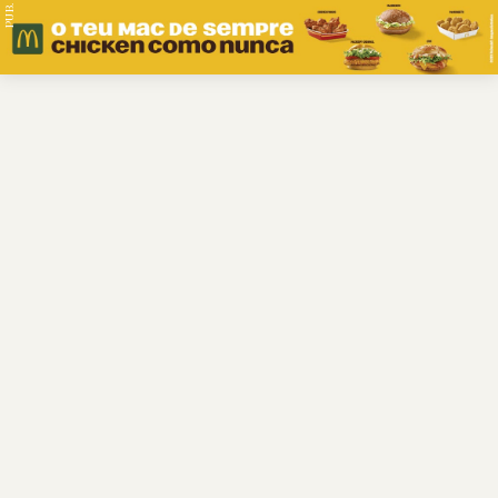
PUB.
Braga
Região
Desporto
Religião
Nacional
Internacional