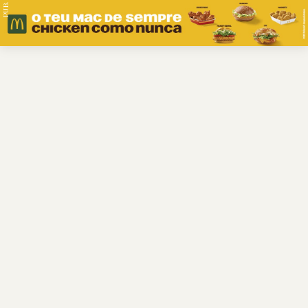
PUB.
Braga
Região
Desporto
Religião
Nacional
Internacional