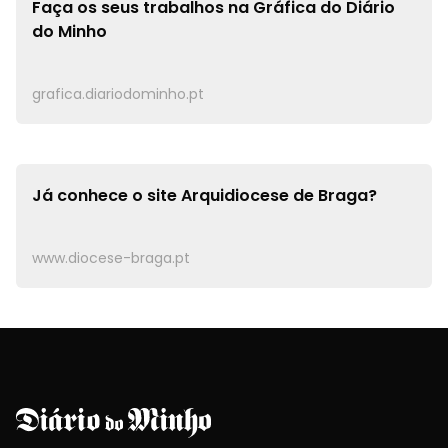
Faça os seus trabalhos na
Gráfica do Diário
do Minho
grafica.diariodominho.pt
Já conhece o site
Arquidiocese de Braga?
www.diocese-braga.pt