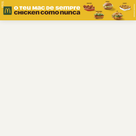
PUB.
Braga
Região
Desporto
Religião
Nacional
Internacional