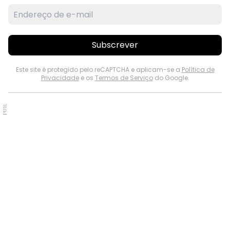
Subscrever
Este site é protegido pelo reCAPTCHA e aplicam-se a
Política de
Privacidade
e os
Termos de Serviço
do Google.
PUB.