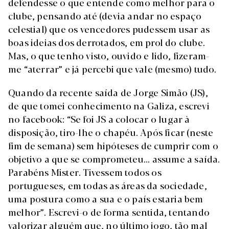
defendesse o que entende como melhor para o
clube, pensando até (devia andar no espaço
celestial) que os vencedores pudessem usar as
boas ideias dos derrotados, em prol do clube.
Mas, o que tenho visto, ouvido e lido, fizeram-
me “aterrar” e já percebi que vale (mesmo) tudo.
Quando da recente saída de Jorge Simão (JS),
de que tomei conhecimento na Galiza, escrevi
no facebook: “Se foi JS a colocar o lugar à
disposição, tiro-lhe o chapéu. Após ficar (neste
fim de semana) sem hipóteses de cumprir com o
objetivo a que se comprometeu... assume a saída.
Parabéns Mister. Tivessem todos os
portugueses, em todas as áreas da sociedade,
uma postura como a sua e o país estaria bem
melhor”. Escrevi-o de forma sentida, tentando
valorizar alguém que, no último jogo, tão mal