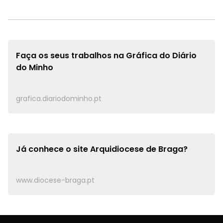
Faça os seus trabalhos na
Gráfica do Diário
do Minho
grafica.diariodominho.pt
Já conhece o site
Arquidiocese de Braga?
www.diocese-braga.pt