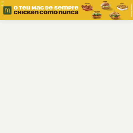
PUB.
Braga
Região
Desporto
Religião
Nacional
Internacional