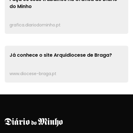
do Minho
grafica.diariodominho.pt
Já conhece o site
Arquidiocese de Braga?
www.diocese-braga.pt