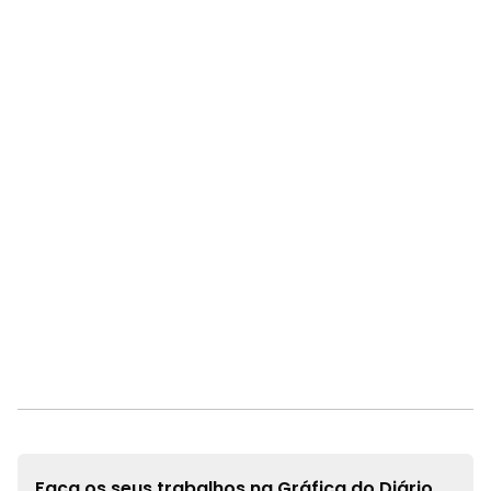
Faça os seus trabalhos na
Gráfica do Diário