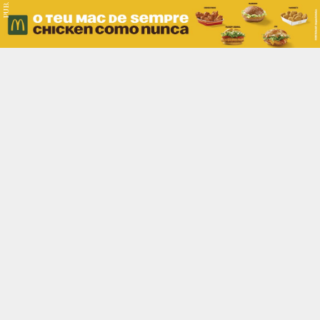
PUB.
Braga
Região
Desporto
Religião
Nacional
Internacional