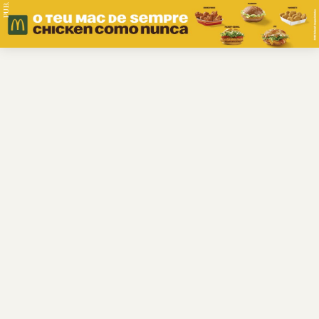
PUB.
Braga
Região
Desporto
Religião
Nacional
Internacional