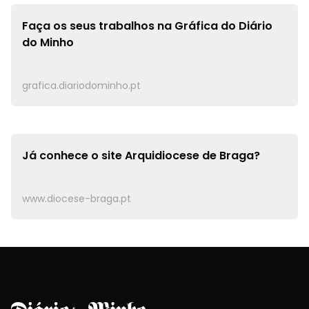
Faça os seus trabalhos na
Gráfica do Diário
do Minho
grafica.diariodominho.pt
Já conhece o site
Arquidiocese de Braga?
www.diocese-braga.pt