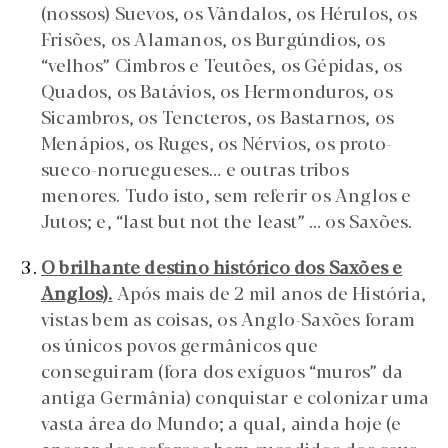
(nossos) Suevos, os Vândalos, os Hérulos, os
Frisões, os Alamanos, os Burgúndios, os
“velhos” Cimbros e Teutões, os Gépidas, os
Quados, os Batávios, os Hermonduros, os
Sicambros, os Tencteros, os Bastarnos, os
Menápios, os Ruges, os Nérvios, os proto-
sueco-noruegueses… e outras tribos
menores. Tudo isto, sem referir os Anglos e
Jutos; e, “last but not the least” … os Saxões.
O brilhante destino histórico dos Saxões e
Anglos).
Após mais de 2 mil anos de História,
vistas bem as coisas, os Anglo-Saxões foram
os únicos povos germânicos que
conseguiram (fora dos exíguos “muros” da
antiga Germânia) conquistar e colonizar uma
vasta área do Mundo; a qual, ainda hoje (e