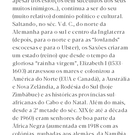
apesar dos esforços bem sucedidos dos seus
muitos inimigos…), continua a ser do seu
(muito relativo) domínio político e cultural.
Saltando, no séc. V d. C., do norte da
Alemanha para o sul e centro da Inglaterra
(depois, para o norte e para as “lowlands”
escocesas e para o Ulster), os Saxões criaram
um estado (reino) que desde o tempo da
gloriosa “rainha-virgem”, Elizabeth I (1533-
1603) atravessou os mares e colonizou a
América do Norte (EUA e Canadá), a Austrália
e Nova Zelândia, a Rodésia do Sul (hoje
Zimbábue) e as históricas províncias sul-
africanas do Cabo e do Natal. Além do mais,
desde a 2ª metade do séc. XIX (e até a década
de 1960) eram senhores de boa parte da
África Negra (aumentada em 1918 com as
colónias, roubadas aos alemães, da Namíbia,