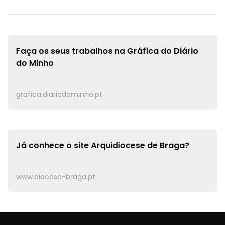
Faça os seus trabalhos na
Gráfica do Diário
do Minho
grafica.diariodominho.pt
Já conhece o site
Arquidiocese de Braga?
www.diocese-braga.pt