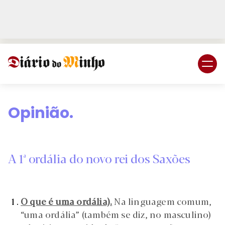
Login
Subscreva DM
Opinião.
A 1ª ordália do novo rei dos Saxões
O que é uma ordália).
Na linguagem comum,
“uma ordália” (também se diz, no masculino)