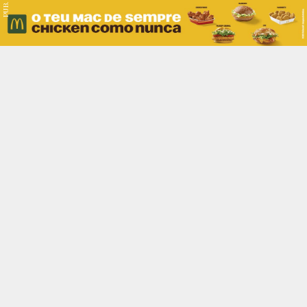
PUB.
Braga
Região
Desporto
Religião
Nacional
Internacional