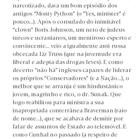
narcotizado, dava um bom episódio dos
antigos “Monty Python” (o “Yes, minister” é
pouco…). Após o consulado do inimitável
“clown” Boris Johnson, um neto de judeus
turcos e ucranianos, um mentiroso esperto e
convincente… veio a igualmente anti-russa
obcecada Liz Truss (que na juventude era
liberal e adepta das drogas leves). E como
decerto “não há” ingleses capazes de liderar
os próprios “Conservadores” (e a Nação…), o
melhor que se arranja é um hindustânico
jovem, magrinho e rico, o dr. Sunak. Que
logo reabilitou para ministra a sua
inapropriada conterrânea Braverman (raio
de nome…), que se acabava de demitir por
falar de assuntos de Estado ao telemóvel. E
como Cunhal no passado (a respeito de