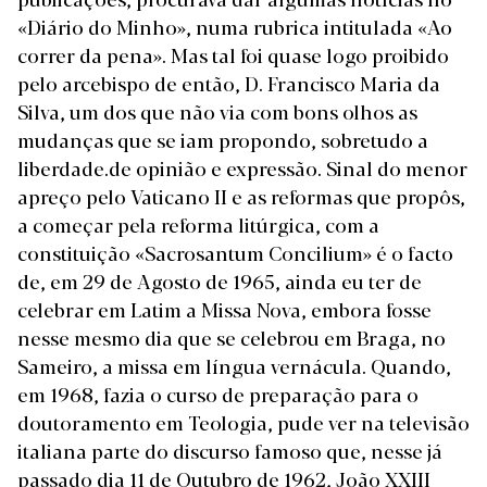
«Diário do Minho», numa rubrica intitulada «Ao
correr da pena». Mas tal foi quase logo proibido
pelo arcebispo de então, D. Francisco Maria da
Silva, um dos que não via com bons olhos as
mudanças que se iam propondo, sobretudo a
liberdade.de opinião e expressão.
Sinal do menor
apreço pelo Vaticano II e as reformas que propôs,
a começar pela reforma litúrgica, com a
constituição «Sacrosantum Concilium» é o facto
de, em 29 de Agosto de 1965, ainda eu ter de
celebrar em Latim a Missa Nova, embora fosse
nesse mesmo dia que se celebrou em Braga, no
Sameiro, a missa em língua vernácula.
Quando,
em 1968, fazia o curso de preparação para o
doutoramento em Teologia, pude ver na televisão
italiana parte do discurso famoso que, nesse já
passado dia 11 de Outubro de 1962, João XXIII