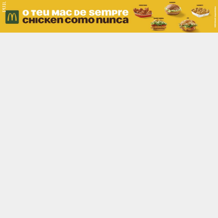
PUB.
Braga
Região
Desporto
Religião
Nacional
Internacional