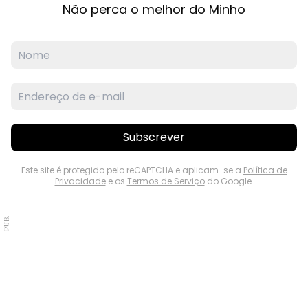
Não perca o melhor do Minho
Subscrever
Este site é protegido pelo reCAPTCHA e aplicam-se a
Política de
Privacidade
e os
Termos de Serviço
do Google.
PUB.