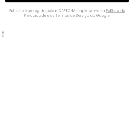
Este site é protegido pelo reCAPTCHA e aplicam-se a
Política de
Privacidade
e os
Termos de Serviço
do Google.
PUB.