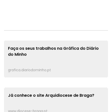
Faça os seus trabalhos na
Gráfica do Diário
do Minho
grafica.diariodominho.pt
Já conhece o site
Arquidiocese de Braga?
www.diocese-braga.pt