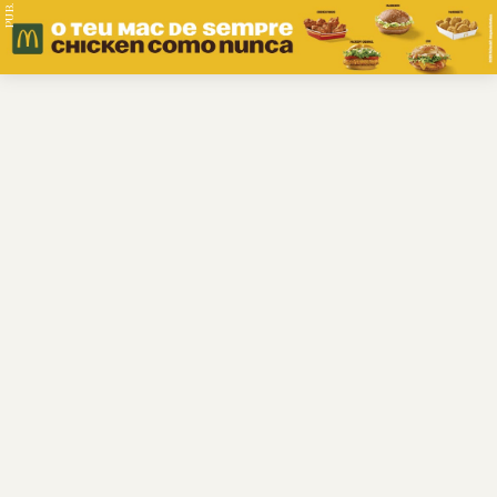
PUB.
Braga
Região
Desporto
Religião
Nacional
Internacional