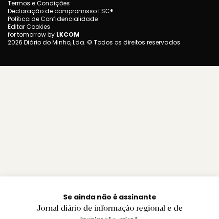
Termos e Condições
Declaração de compromisso FSC®
Política de Confidencialidade
Editar Cookies
for tomorrow by
LKCOM
2026 Diário do Minho, Lda. © Todos os direitos reservados
Se ainda não é assinante
Jornal diário de informação regional e de