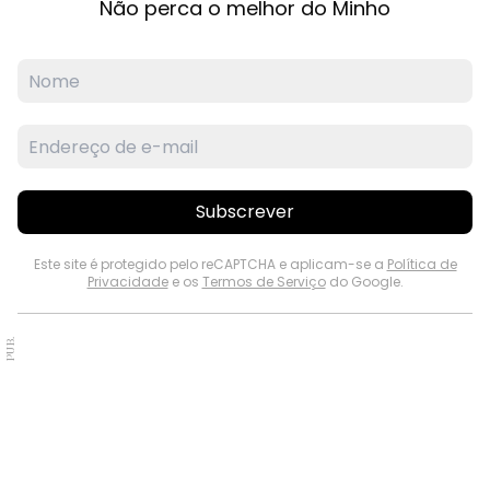
Não perca o melhor do Minho
Subscrever
Este site é protegido pelo reCAPTCHA e aplicam-se a
Política de
Privacidade
e os
Termos de Serviço
do Google.
PUB.