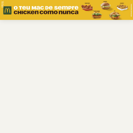
PUB.
Braga
Região
Desporto
Religião
Nacional
Internacional