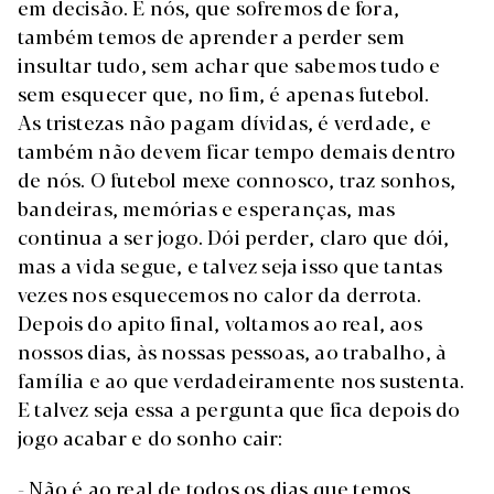
em decisão. E nós, que sofremos de fora,
também temos de aprender a perder sem
insultar tudo, sem achar que sabemos tudo e
sem esquecer que, no fim, é apenas futebol.
As tristezas não pagam dívidas, é verdade, e
também não devem ficar tempo demais dentro
de nós. O futebol mexe connosco, traz sonhos,
bandeiras, memórias e esperanças, mas
continua a ser jogo. Dói perder, claro que dói,
mas a vida segue, e talvez seja isso que tantas
vezes nos esquecemos no calor da derrota.
Depois do apito final, voltamos ao real, aos
nossos dias, às nossas pessoas, ao trabalho, à
família e ao que verdadeiramente nos sustenta.
E talvez seja essa a pergunta que fica depois do
jogo acabar e do sonho cair:
- Não é ao real de todos os dias que temos