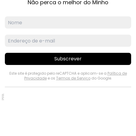
Não perca o melhor do Minho
Subscrever
Este site é protegido pelo reCAPTCHA e aplicam-se a
Política de
Privacidade
e os
Termos de Serviço
do Google.
PUB.