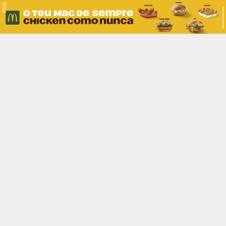
PUB.
Braga
Região
Desporto
Religião
Nacional
Internacional