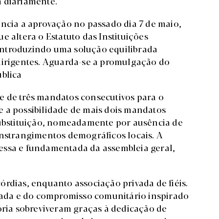
m diariamente.
ância a aprovação no passado dia 7 de maio,
e altera o Estatuto das Instituições
, introduzindo uma solução equilibrada
dirigentes. Aguarda-se a promulgação do
ública
e de três mandatos consecutivos para o
 a possibilidade de mais dois mandatos
substituição, nomeadamente por ausência de
onstrangimentos demográficos locais. A
essa e fundamentada da assembleia geral,
rdias, enquanto associação privada de fiéis.
izada e do compromisso comunitário inspirado
tória sobreviveram graças à dedicação de