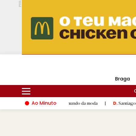
PUB.
DMtv
Hoje
17ºC
30ºC
Braga
Ao Minuto
 talento e à inovação do mundo da moda
|
Santiago de Compost
D.