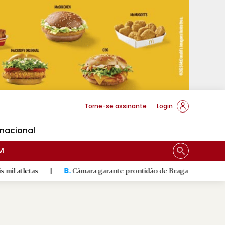
cese Braga
Torne-se assinante
Login
rnacional
M
as
|
Câmara garante prontidão de Braga no resgate animal
B.