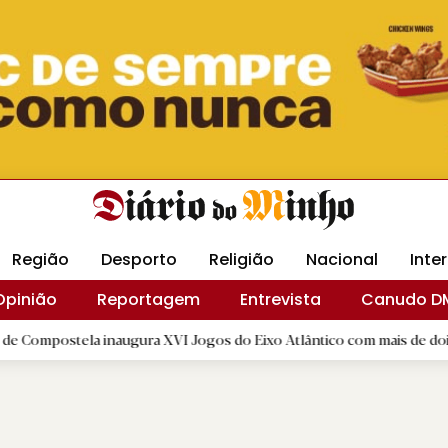
Revista Minha
Gráfica DM
Livraria DM
Arquidio
Região
Desporto
Religião
Nacional
Inte
Opinião
Reportagem
Entrevista
Canudo D
ela inaugura XVI Jogos do Eixo Atlântico com mais de dois mil atlet