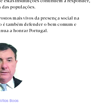
e estas instituições continuem a responder,
s das populações.
stos mais vivos da presença social na
to é também defender o bem comum e
inua a honrar Portugal.
Vilas Boas