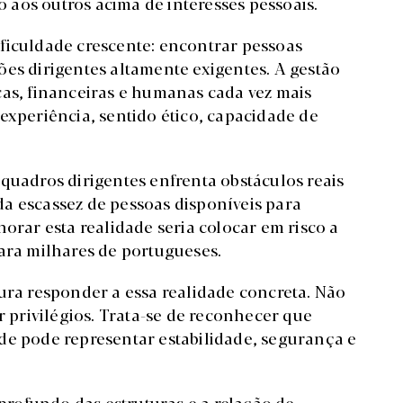
aos outros acima de interesses pessoais.
ficuldade crescente: encontrar pessoas
ões dirigentes altamente exigentes. A gestão
cas, financeiras e humanas cada vez mais
experiência, sentido ético, capacidade de
quadros dirigentes enfrenta obstáculos reais
a escassez de pessoas disponíveis para
norar esta realidade seria colocar em risco a
para milhares de portugueses.
ura responder a essa realidade concreta. Não
r privilégios. Trata-se de reconhecer que
de pode representar estabilidade, segurança e
rofundo das estruturas e a relação de