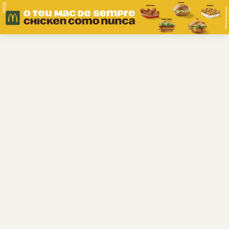
PUB.
Braga
Região
Desporto
Religião
Nacional
Internacional