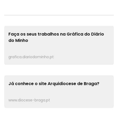
Faça os seus trabalhos na
Gráfica do Diário
do Minho
grafica.diariodominho.pt
Já conhece o site
Arquidiocese de Braga?
www.diocese-braga.pt