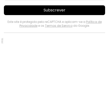
Subscrever
Este site é protegido pelo reCAPTCHA e aplicam-se a
Política de
Privacidade
e os
Termos de Serviço
do Google.
PUB.