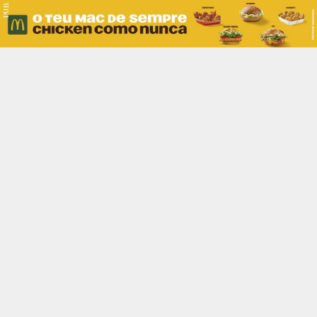
PUB.
Braga
Região
Desporto
Religião
Nacional
Internacional